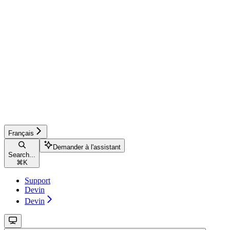
Français
Demander à l'assistant
Search...
⌘
K
Support
Devin
Devin