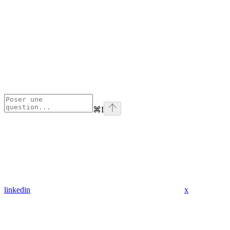
⌘
I
linkedin
x