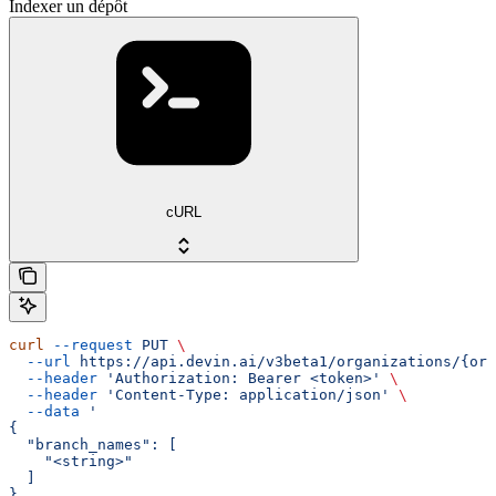
Indexer un dépôt
cURL
curl
 --request
 PUT
 \
  --url
 https://api.devin.ai/v3beta1/organizations/{org
  --header
 'Authorization: Bearer <token>'
 \
  --header
 'Content-Type: application/json'
 \
  --data
 '
{
  "branch_names": [
    "<string>"
  ]
}