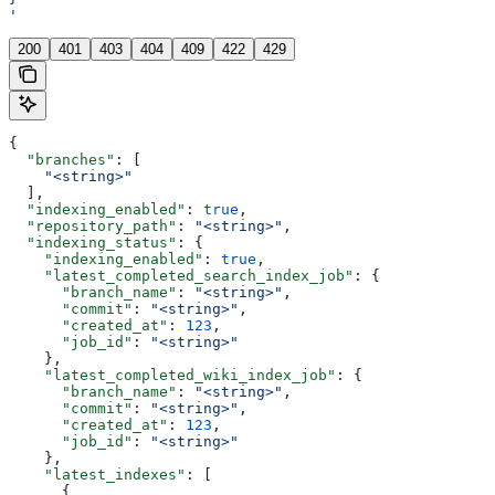
'
200
401
403
404
409
422
429
{
  "branches"
: [
    "<string>"
  ],
  "indexing_enabled"
: 
true
,
  "repository_path"
: 
"<string>"
,
  "indexing_status"
: {
    "indexing_enabled"
: 
true
,
    "latest_completed_search_index_job"
: {
      "branch_name"
: 
"<string>"
,
      "commit"
: 
"<string>"
,
      "created_at"
: 
123
,
      "job_id"
: 
"<string>"
    },
    "latest_completed_wiki_index_job"
: {
      "branch_name"
: 
"<string>"
,
      "commit"
: 
"<string>"
,
      "created_at"
: 
123
,
      "job_id"
: 
"<string>"
    },
    "latest_indexes"
: [
      {