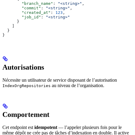
        "branch_name"
: 
"<string>"
,
        "commit"
: 
"<string>"
,
        "created_at"
: 
123
,
        "job_id"
: 
"<string>"
      }
    ]
  }
}
Autorisations
Nécessite un utilisateur de service disposant de l’autorisation
au niveau de l’organisation.
IndexOrgRepositories
Comportement
Cet endpoint est
idempotent
— l’appeler plusieurs fois pour le
même dépôt ne crée pas de tâches d’indexation en double. Il active