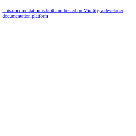
This documentation is built and hosted on Mintlify, a developer
documentation platform
Assistant
Responses
are
generated
using
AI
and
may
contain
mistakes.