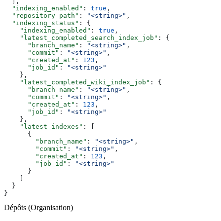
  ],
  "indexing_enabled"
: 
true
,
  "repository_path"
: 
"<string>"
,
  "indexing_status"
: {
    "indexing_enabled"
: 
true
,
    "latest_completed_search_index_job"
: {
      "branch_name"
: 
"<string>"
,
      "commit"
: 
"<string>"
,
      "created_at"
: 
123
,
      "job_id"
: 
"<string>"
    },
    "latest_completed_wiki_index_job"
: {
      "branch_name"
: 
"<string>"
,
      "commit"
: 
"<string>"
,
      "created_at"
: 
123
,
      "job_id"
: 
"<string>"
    },
    "latest_indexes"
: [
      {
        "branch_name"
: 
"<string>"
,
        "commit"
: 
"<string>"
,
        "created_at"
: 
123
,
        "job_id"
: 
"<string>"
      }
    ]
  }
}
Dépôts (Organisation)