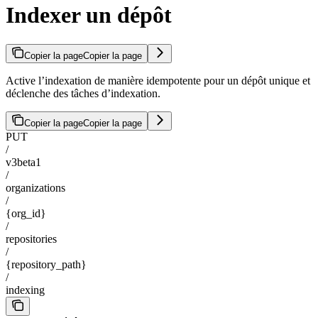
Indexer un dépôt
Copier la page
Copier la page
Active l’indexation de manière idempotente pour un dépôt unique et
déclenche des tâches d’indexation.
Copier la page
Copier la page
PUT
/
v3beta1
/
organizations
/
{org_id}
/
repositories
/
{repository_path}
/
indexing