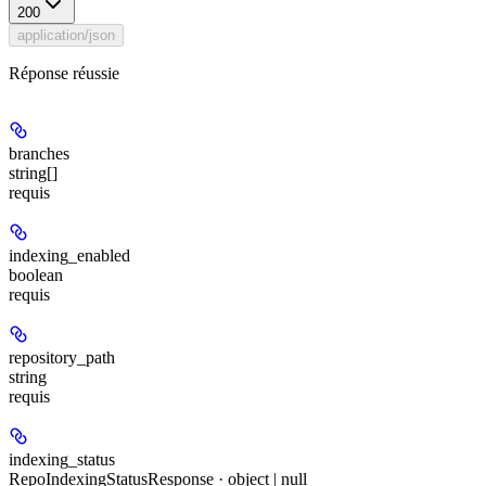
200
application/json
Réponse réussie
branches
string[]
requis
indexing_enabled
boolean
requis
repository_path
string
requis
indexing_status
RepoIndexingStatusResponse · object | null