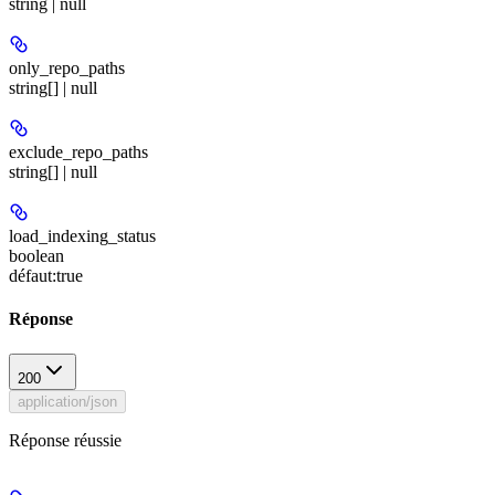
string | null
only_repo_paths
string[] | null
exclude_repo_paths
string[] | null
load_indexing_status
boolean
défaut:
true
Réponse
200
application/json
Réponse réussie