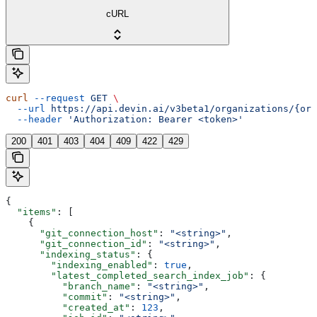
cURL
curl
 --request
 GET
 \
  --url
 https://api.devin.ai/v3beta1/organizations/{org
  --header
 'Authorization: Bearer <token>'
200
401
403
404
409
422
429
{
  "items"
: [
    {
      "git_connection_host"
: 
"<string>"
,
      "git_connection_id"
: 
"<string>"
,
      "indexing_status"
: {
        "indexing_enabled"
: 
true
,
        "latest_completed_search_index_job"
: {
          "branch_name"
: 
"<string>"
,
          "commit"
: 
"<string>"
,
          "created_at"
: 
123
,