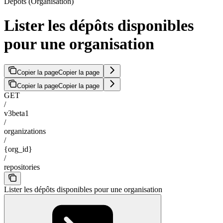
Dépôts (Organisation)
Lister les dépôts disponibles
pour une organisation
Copier la page
Copier la page
Copier la page
Copier la page
GET
/
v3beta1
/
organizations
/
{org_id}
/
repositories
Lister les dépôts disponibles pour une organisation