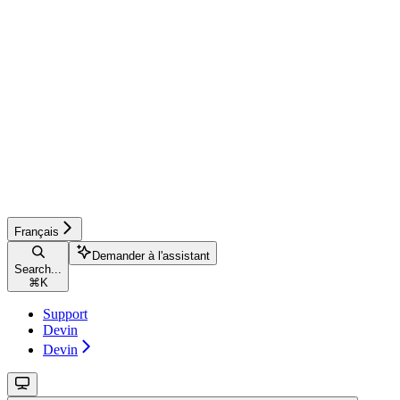
Français
Demander à l'assistant
Search...
⌘
K
Support
Devin
Devin