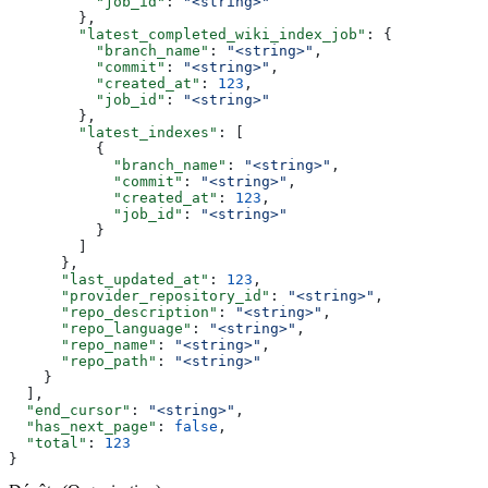
          "job_id"
: 
"<string>"
        },
        "latest_completed_wiki_index_job"
: {
          "branch_name"
: 
"<string>"
,
          "commit"
: 
"<string>"
,
          "created_at"
: 
123
,
          "job_id"
: 
"<string>"
        },
        "latest_indexes"
: [
          {
            "branch_name"
: 
"<string>"
,
            "commit"
: 
"<string>"
,
            "created_at"
: 
123
,
            "job_id"
: 
"<string>"
          }
        ]
      },
      "last_updated_at"
: 
123
,
      "provider_repository_id"
: 
"<string>"
,
      "repo_description"
: 
"<string>"
,
      "repo_language"
: 
"<string>"
,
      "repo_name"
: 
"<string>"
,
      "repo_path"
: 
"<string>"
    }
  ],
  "end_cursor"
: 
"<string>"
,
  "has_next_page"
: 
false
,
  "total"
: 
123
}