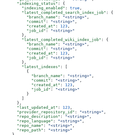
      "indexing_status"
: {
        "indexing_enabled"
: 
true
,
        "latest_completed_search_index_job"
: {
          "branch_name"
: 
"<string>"
,
          "commit"
: 
"<string>"
,
          "created_at"
: 
123
,
          "job_id"
: 
"<string>"
        },
        "latest_completed_wiki_index_job"
: {
          "branch_name"
: 
"<string>"
,
          "commit"
: 
"<string>"
,
          "created_at"
: 
123
,
          "job_id"
: 
"<string>"
        },
        "latest_indexes"
: [
          {
            "branch_name"
: 
"<string>"
,
            "commit"
: 
"<string>"
,
            "created_at"
: 
123
,
            "job_id"
: 
"<string>"
          }
        ]
      },
      "last_updated_at"
: 
123
,
      "provider_repository_id"
: 
"<string>"
,
      "repo_description"
: 
"<string>"
,
      "repo_language"
: 
"<string>"
,
      "repo_name"
: 
"<string>"
,
      "repo_path"
: 
"<string>"
    }