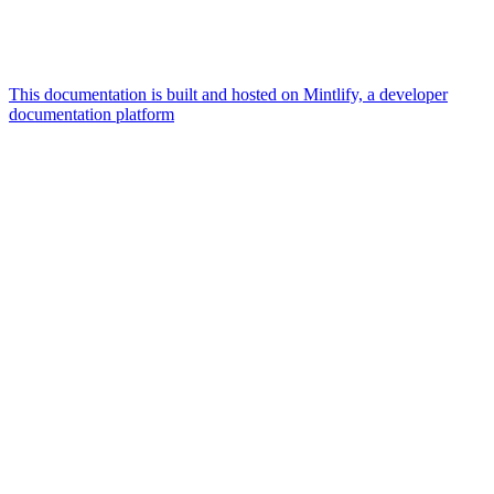
This documentation is built and hosted on Mintlify, a developer
documentation platform
Assistant
Responses
are
generated
using
AI
and
may
contain
mistakes.