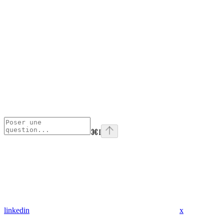
⌘
I
linkedin
x