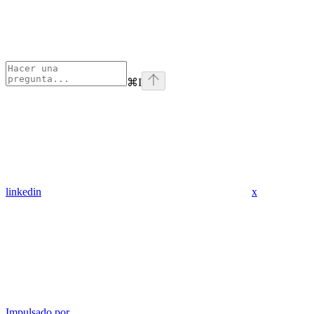
⌘
I
linkedin
x
Impulsado por