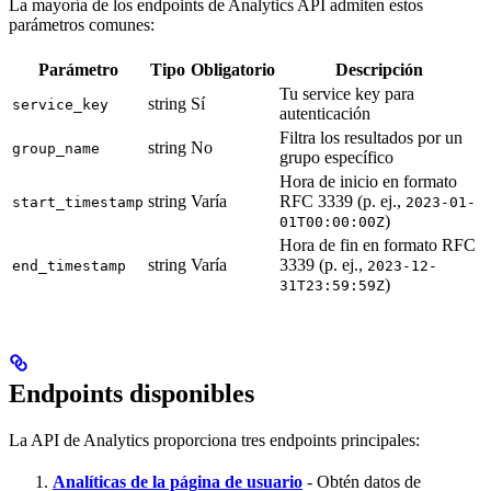
La mayoría de los endpoints de Analytics API admiten estos
parámetros comunes:
Parámetro
Tipo
Obligatorio
Descripción
Tu service key para
string
Sí
service_key
autenticación
Filtra los resultados por un
string
No
group_name
grupo específico
Hora de inicio en formato
string
Varía
RFC 3339 (p. ej.,
start_timestamp
2023-01-
)
01T00:00:00Z
Hora de fin en formato RFC
string
Varía
3339 (p. ej.,
end_timestamp
2023-12-
)
31T23:59:59Z
Endpoints disponibles
La API de Analytics proporciona tres endpoints principales:
Analíticas de la página de usuario
- Obtén datos de