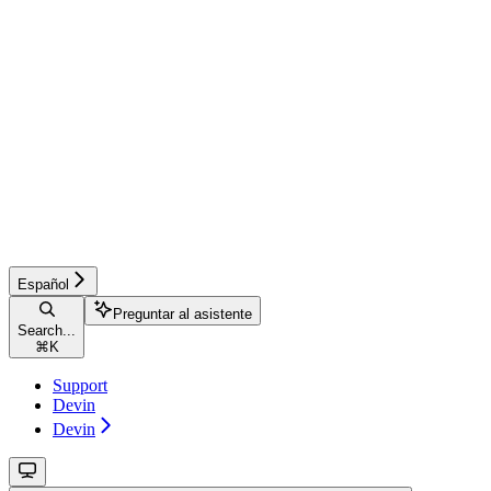
Español
Preguntar al asistente
Search...
⌘
K
Support
Devin
Devin