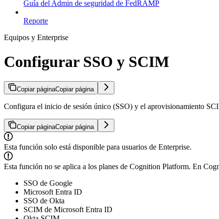
Guía del Admin de seguridad de FedRAMP
Reporte
Equipos y Enterprise
Configurar SSO y SCIM
Copiar página
Copiar página
Configura el inicio de sesión único (SSO) y el aprovisionamiento S
Copiar página
Copiar página
Esta función solo está disponible para usuarios de Enterprise.
Esta función no se aplica a los planes de Cognition Platform. En Cogn
SSO de Google
Microsoft Entra ID
SSO de Okta
SCIM de Microsoft Entra ID
Okta SCIM