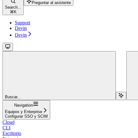
Preguntar al asistente
Search...
⌘
K
Support
Devin
Devin
Buscar...
Navigation
Equipos y Enterprise
Configurar SSO y SCIM
Cloud
CLI
Escritorio