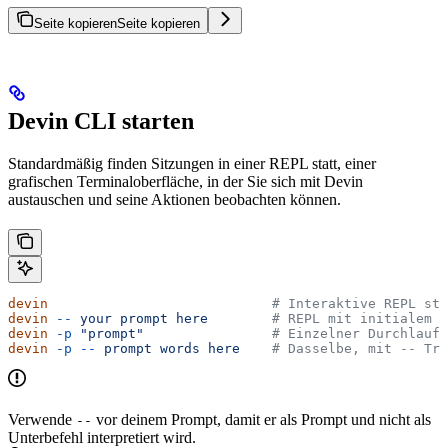
Seite kopieren
Seite kopieren
Devin CLI starten
Standardmäßig finden Sitzungen in einer REPL statt, einer
grafischen Terminaloberfläche, in der Sie sich mit Devin
austauschen und seine Aktionen beobachten können.
devin
                            # Interaktive REPL sta
devin
 --
 your
 prompt
 here
        # REPL mit initialem P
devin
 -p
 "prompt"
                # Einzelner Durchlauf,
devin
 -p
 --
 prompt
 words
 here
    # Dasselbe, mit -- Tre
Verwende
vor deinem Prompt, damit er als Prompt und nicht als
--
Unterbefehl interpretiert wird.