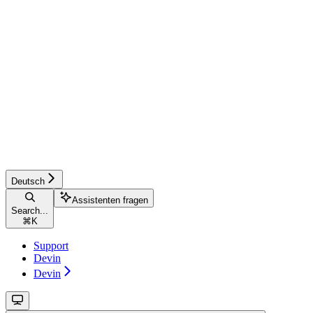
Deutsch
Assistenten fragen
Search...
⌘
K
Support
Devin
Devin