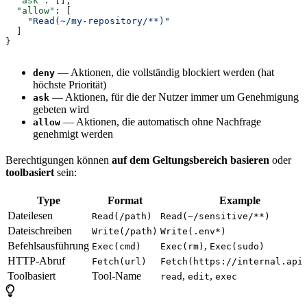
  "ask"
: [],
  "allow"
: [
    "Read(~/my-repository/**)"
  ]
}
— Aktionen, die vollständig blockiert werden (hat
deny
höchste Priorität)
— Aktionen, für die der Nutzer immer um Genehmigung
ask
gebeten wird
— Aktionen, die automatisch ohne Nachfrage
allow
genehmigt werden
Berechtigungen können
auf dem Geltungsbereich basieren
oder
toolbasiert
sein:
Type
Format
Example
Dateilesen
Read(/path)
Read(~/sensitive/**)
Dateischreiben
Write(/path)
Write(.env*)
Befehlsausführung
,
Exec(cmd)
Exec(rm)
Exec(sudo)
HTTP-Abruf
Fetch(url)
Fetch(https://internal.api
Toolbasiert
Tool-Name
,
,
read
edit
exec