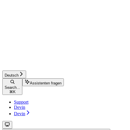
Deutsch
Assistenten fragen
Search...
⌘
K
Support
Devin
Devin