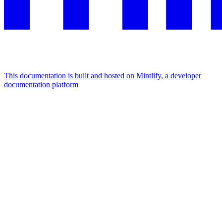
This documentation is built and hosted on Mintlify, a developer
documentation platform
Assistant
Responses
are
generated
using
AI
and
may
contain
mistakes.