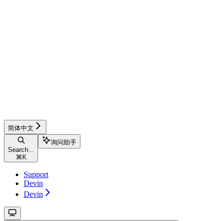
简体中文
询问助手
Search...
⌘
K
Support
Devin
Devin