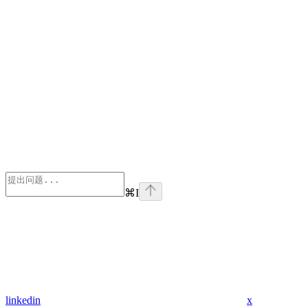
⌘
I
linkedin
x