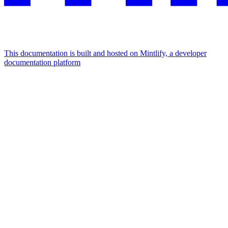
This documentation is built and hosted on Mintlify, a developer
documentation platform
Assistant
Responses
are
generated
using
AI
and
may
contain
mistakes.