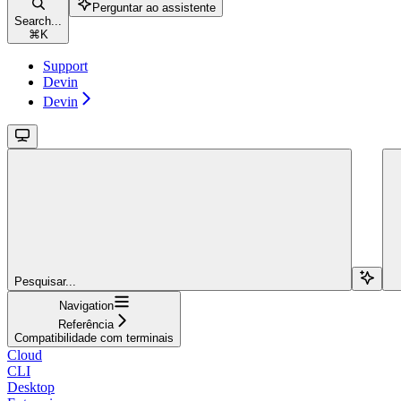
Perguntar ao assistente
Search...
⌘
K
Support
Devin
Devin
Pesquisar...
Navigation
Referência
Compatibilidade com terminais
Cloud
CLI
Desktop