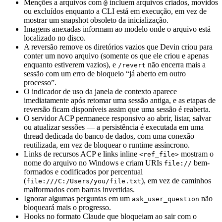
Menções a arquivos com
incluem arquivos criados, movidos
@
ou excluídos enquanto a CLI está em execução, em vez de
mostrar um snapshot obsoleto da inicialização.
Imagens anexadas informam ao modelo onde o arquivo está
localizado no disco.
A reversão remove os diretórios vazios que Devin criou para
conter um novo arquivo (somente os que ele criou e apenas
enquanto estiverem vazios), e
não encerra mais a
/revert
sessão com um erro de bloqueio “já aberto em outro
processo”.
O indicador de uso da janela de contexto aparece
imediatamente após retomar uma sessão antiga, e as etapas de
reversão ficam disponíveis assim que uma sessão é reaberta.
O servidor ACP permanece responsivo ao abrir, listar, salvar
ou atualizar sessões — a persistência é executada em uma
thread dedicada do banco de dados, com uma conexão
reutilizada, em vez de bloquear o runtime assíncrono.
Links de recursos ACP e links inline
mostram o
<ref_file>
nome do arquivo no Windows e criam URIs
bem-
file://
formados e codificados por percentual
(
), em vez de caminhos
file:///C:/Users/you/file.txt
malformados com barras invertidas.
Ignorar algumas perguntas em um
não
ask_user_question
bloqueará mais o progresso.
Hooks no formato Claude que bloqueiam ao sair com o