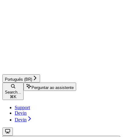
Português (BR)
Perguntar ao assistente
Search...
⌘
K
Support
Devin
Devin