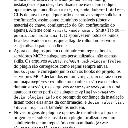
instalações de pacotes, downloads que executam código,
operações que modificam o
,
,
,
,
git
rm
sudo
kubectl delete
CLIs de nuvem e qualquer ação destrutiva sempre solicitam
confirmação, assim como caminhos sensíveis (dotenv,
material de chave, configuração do Git, configuração do
agente). Alterne com
,
, Shift+Tab ou
/smart
/mode smart
--
. Disponível em todos os builds,
permission-mode smart
fica desativado a menos que a flag de rollout no servidor
esteja ativada para seu cliente.
Agora os plugins podem contribuir com regras, hooks,
servidores MCP e subagentes personalizados, não apenas
skills. Os arquivos
/
/
AGENTS.md
AGENT.md
.windsurfrules
do plugin são carregados como regras sempre ativas,
é carregado junto com os hooks do projeto, os
hooks.json
servidores MCP declarados em um
na raiz ou em
.mcp.json
um mapa
inline no manifesto são executados
mcpServers
durante a sessão, e os arquivos
agents/<name>/AGENT.md
aparecem como perfis de subagente
.
<plugin>:<agent>
e o prompt de confiança da instalação
devin plugins info
listam todos eles antes da confirmação, e
devin rules list
/
também os incluem.
devin mcp list
Novas origens de plugin e opções de manifesto: o tipo de
origem
instala um plugin localizado em um
git-subdir
subdiretório de um repositório compartilhado (
devin