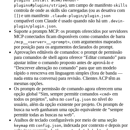
plugins install acme/vendor-
), um campo de manifesto
plugins#plugins/stripe
skills
controla de onde as skills são carregadas (ou as desativa com
) e um manifesto
[]
.claude-plugin/plugin.json
compatível com Claude é usado quando não há um
.devin-
.
plugin/plugin.json
Suporte a prompts MCP: os prompts oferecidos por servidores
MCP conectados ficam disponíveis como comandos de barra
, com argumentos mapeados
/mcp__<server>__<prompt>
por posição para os argumentos declarados do prompt.
Aprovações editáveis de comandos: o prompt de permissão
para comandos de shell agora oferece “Editar comando” para
ajustar inline o comando proposto antes de aprová-lo e
“Descrever alteração no comando” para que um modelo
rápido o reescreva em linguagem simples (fora de banda —
nada entra na conversa) para revisão. Clientes ACP têm as
mesmas opções.
Os prompts de permissão de comando agora oferecem uma
opção global “Sim, sempre permitir comandos
em
<cmd>
todos os projetos”, salva no
no nível do
config.json
usuário, além da opção existente por projeto. Os prompts de
busca na web ganharam uma opção equivalente de “sempre
permitir todas as buscas na web”.
Atalhos de teclado configuráveis por meio de uma seção
em
, indexada por contexto e depois por
keymap
config.json