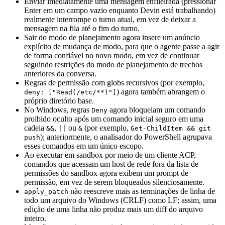
Enviar imediatamente uma mensagem enfileirada (pressionar
Enter em um campo vazio enquanto Devin está trabalhando)
realmente interrompe o turno atual, em vez de deixar a
mensagem na fila até o fim do turno.
Sair do modo de planejamento agora insere um anúncio
explícito de mudança de modo, para que o agente passe a agir
de forma confiável no novo modo, em vez de continuar
seguindo restrições do modo de planejamento de trechos
anteriores da conversa.
Regras de permissão com globs recursivos (por exemplo,
) agora também abrangem o
deny: ["Read(/etc/**)"]
próprio diretório base.
No Windows, regras
agora bloqueiam um comando
Deny
proibido oculto após um comando inicial seguro em uma
cadeia
,
ou
(por exemplo,
&&
||
&
Get-ChildItem && git
); anteriormente, o analisador do PowerShell agrupava
push
esses comandos em um único escopo.
Ao executar em sandbox por meio de um cliente ACP,
comandos que acessam um host de rede fora da lista de
permissões do sandbox agora exibem um prompt de
permissão, em vez de serem bloqueados silenciosamente.
não reescreve mais as terminações de linha de
apply_patch
todo um arquivo do Windows (CRLF) como LF; assim, uma
edição de uma linha não produz mais um diff do arquivo
inteiro.