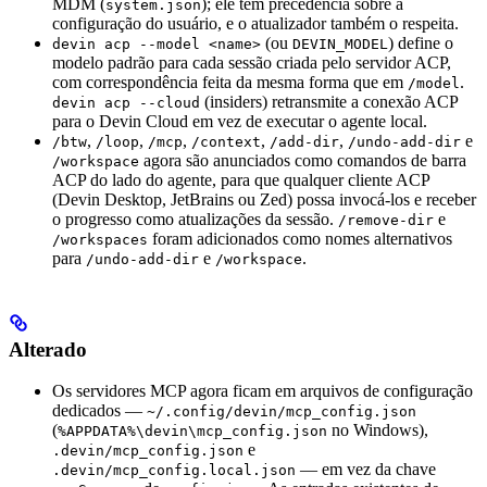
MDM (
); ele tem precedência sobre a
system.json
configuração do usuário, e o atualizador também o respeita.
(ou
) define o
devin acp --model <name>
DEVIN_MODEL
modelo padrão para cada sessão criada pelo servidor ACP,
com correspondência feita da mesma forma que em
.
/model
(insiders) retransmite a conexão ACP
devin acp --cloud
para o Devin Cloud em vez de executar o agente local.
,
,
,
,
,
e
/btw
/loop
/mcp
/context
/add-dir
/undo-add-dir
agora são anunciados como comandos de barra
/workspace
ACP do lado do agente, para que qualquer cliente ACP
(Devin Desktop, JetBrains ou Zed) possa invocá-los e receber
o progresso como atualizações da sessão.
e
/remove-dir
foram adicionados como nomes alternativos
/workspaces
para
e
.
/undo-add-dir
/workspace
Alterado
Os servidores MCP agora ficam em arquivos de configuração
dedicados —
~/.config/devin/mcp_config.json
(
no Windows),
%APPDATA%\devin\mcp_config.json
e
.devin/mcp_config.json
— em vez da chave
.devin/mcp_config.local.json