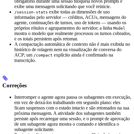
obrigatório durante uma sessão bloqueia novos prompts e
exibe uma mensagem solicitando que você reinicie.
exibe todas as dimensões de uso
/session-stats
informadas pelo servidor — créditos, ACUs, mensagens do
agente, continuações de turnos, uso de tokens — usando os
próprios rótulos e agrupamentos do servidor; a linha
Model
mostra o modelo que realmente processou os turnos cobrados,
e os totais persistem após retomar.
A compactação automática de contexto não é mais exibida no
histórico de rolagem nem na visualização de conversa do
ACP; um
explícito ainda é confirmado na
/compact
transcrição.
Correções
Interromper o agente agora pausa os subagentes em execução,
em vez de deixá-los trabalhando em segundo plano: eles
ficam suspensos com o estado intacto e são retomados na sua
próxima mensagem. A atividade dos subagentes também
persiste após recarregar uma sessão, e o prompt de aprovação
de um subagente agora mostra o comando e identifica o
subagente solicitante.