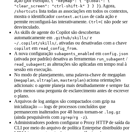
ação (por exemplo,
{ "keymap": { "global": {
). Agora,
"clear_screen": "ctrl-shift-k" } } }
lista todas as associações em todos os contextos,
/shortcuts
mostra o identificador
de cada ação e
context.action
permite reconfigurá-las interativamente.
não pode ser
Ctrl+C
desvinculado.
As skills de agente do Copilot são descobertas
automaticamente em
e
.github/skills/
, ativadas ou desativadas com a chave
~/.copilot/skills/
em
.
copilot
read_config_from
A nova configuração
em
subagents_enabled
config.json
(ativada por padrão) desativa as ferramentas
/
run_subagent
; as alterações são aplicadas em tempo real à
read_subagent
sessão em execução.
No modo de planejamento, uma palavra-chave de megaplan
(
,
,
) aciona orientações
megaplan
ultraplan
masterplan
adicionais: o agente planeja mais detalhadamente e sempre faz
pelo menos uma pergunta de esclarecimento antes de escrever
o plano.
Arquivos de log antigos são compactados com gzip na
inicialização — logs de processos concluídos que
permanecem inalterados por 48 horas tornam-se
.log.gz
(ainda pesquisáveis com
/
).
zgrep
rg -z
Administradores podem configurar o Proxy HTTP de saída da
CLI por meio do arquivo de política Enterprise distribuído por