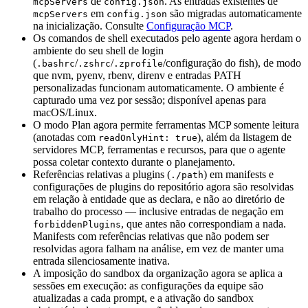
de
. As entradas existentes de
mcpServers
config.json
em
são migradas automaticamente
mcpServers
config.json
na inicialização. Consulte
Configuração MCP
.
Os comandos de shell executados pelo agente agora herdam o
ambiente do seu shell de login
(
/
/
/configuração do fish), de modo
.bashrc
.zshrc
.zprofile
que nvm, pyenv, rbenv, direnv e entradas PATH
personalizadas funcionam automaticamente. O ambiente é
capturado uma vez por sessão; disponível apenas para
macOS/Linux.
O modo Plan agora permite ferramentas MCP somente leitura
(anotadas com
), além da listagem de
readOnlyHint: true
servidores MCP, ferramentas e recursos, para que o agente
possa coletar contexto durante o planejamento.
Referências relativas a plugins (
) em manifests e
./path
configurações de plugins do repositório agora são resolvidas
em relação à entidade que as declara, e não ao diretório de
trabalho do processo — inclusive entradas de negação em
, que antes não correspondiam a nada.
forbiddenPlugins
Manifests com referências relativas que não podem ser
resolvidas agora falham na análise, em vez de manter uma
entrada silenciosamente inativa.
A imposição do sandbox da organização agora se aplica a
sessões em execução: as configurações da equipe são
atualizadas a cada prompt, e a ativação do sandbox