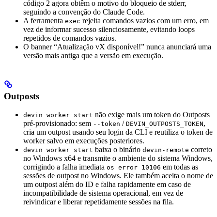
código 2 agora obtêm o motivo do bloqueio de stderr,
seguindo a convenção do Claude Code.
A ferramenta
rejeita comandos vazios com um erro, em
exec
vez de informar sucesso silenciosamente, evitando loops
repetidos de comandos vazios.
O banner “Atualização vX disponível!” nunca anunciará uma
versão mais antiga que a versão em execução.
Outposts
não exige mais um token do Outposts
devin worker start
pré-provisionado: sem
/
,
--token
DEVIN_OUTPOSTS_TOKEN
cria um outpost usando seu login da CLI e reutiliza o token de
worker salvo em execuções posteriores.
baixa o binário
correto
devin worker start
devin-remote
no Windows x64 e transmite o ambiente do sistema Windows,
corrigindo a falha imediata
em todas as
os error 10106
sessões de outpost no Windows. Ele também aceita o nome de
um outpost além do ID e falha rapidamente em caso de
incompatibilidade de sistema operacional, em vez de
reivindicar e liberar repetidamente sessões na fila.