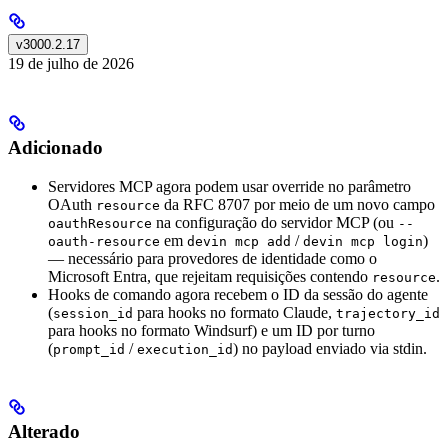
v3000.2.17
19 de julho de 2026
Adicionado
Servidores MCP agora podem usar override no parâmetro
OAuth
da RFC 8707 por meio de um novo campo
resource
na configuração do servidor MCP (ou
oauthResource
--
em
/
)
oauth-resource
devin mcp add
devin mcp login
— necessário para provedores de identidade como o
Microsoft Entra, que rejeitam requisições contendo
.
resource
Hooks de comando agora recebem o ID da sessão do agente
(
para hooks no formato Claude,
session_id
trajectory_id
para hooks no formato Windsurf) e um ID por turno
(
/
) no payload enviado via stdin.
prompt_id
execution_id
Alterado