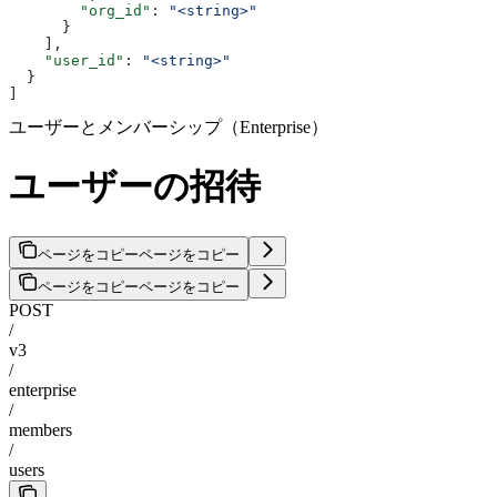
        "org_id"
: 
"<string>"
      }
    ],
    "user_id"
: 
"<string>"
  }
]
ユーザーとメンバーシップ（Enterprise）
ユーザーの招待
ページをコピー
ページをコピー
ページをコピー
ページをコピー
POST
/
v3
/
enterprise
/
members
/
users