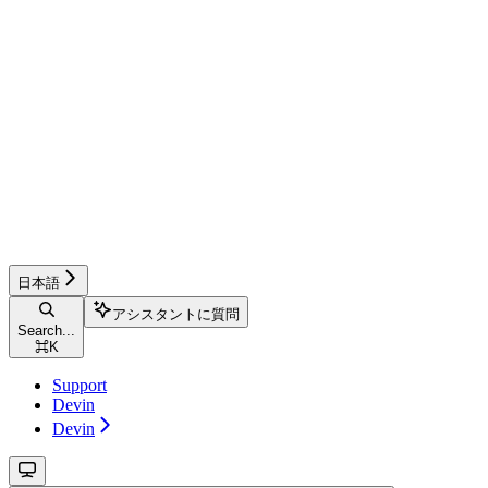
日本語
アシスタントに質問
Search...
⌘
K
Support
Devin
Devin