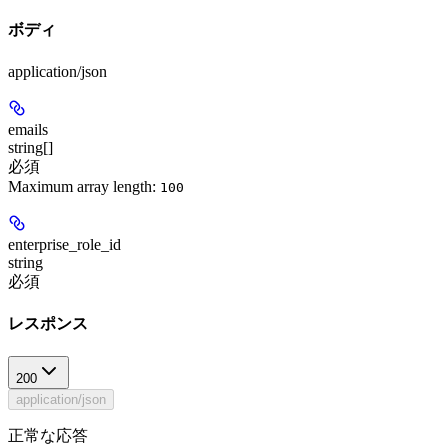
ボディ
application/json
emails
string[]
必須
Maximum array length:
100
enterprise_role_id
string
必須
レスポンス
200
application/json
正常な応答