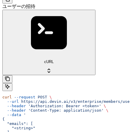
ユーザーの招待
cURL
curl
 --request
 POST
 \
  --url
 https://api.devin.ai/v3/enterprise/members/user
  --header
 'Authorization: Bearer <token>'
 \
  --header
 'Content-Type: application/json'
 \
  --data
 '
{
  "emails": [
    "<string>"