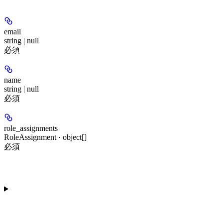
email
string | null
必須
name
string | null
必須
role_assignments
RoleAssignment · object[]
必須