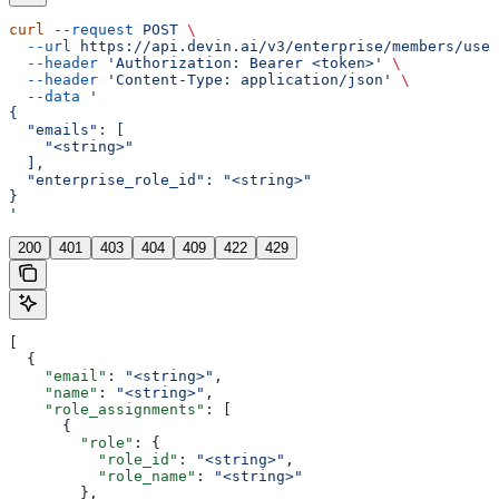
curl
 --request
 POST
 \
  --url
 https://api.devin.ai/v3/enterprise/members/user
  --header
 'Authorization: Bearer <token>'
 \
  --header
 'Content-Type: application/json'
 \
  --data
 '
{
  "emails": [
    "<string>"
  ],
  "enterprise_role_id": "<string>"
}
'
200
401
403
404
409
422
429
[
  {
    "email"
: 
"<string>"
,
    "name"
: 
"<string>"
,
    "role_assignments"
: [
      {
        "role"
: {
          "role_id"
: 
"<string>"
,
          "role_name"
: 
"<string>"
        },