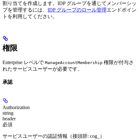
割り当てを作成します。IDP グループを通じてメンバーシッ
プを管理するには、
IDP グループのロール管理
エンドポイン
トを利用してください。
権限
Enterprise レベルで
権限が付与さ
ManageAccountMembership
れたサービスユーザーが必要です。
承認
Authorization
string
header
必須
サービスユーザーの認証情報（接頭辞: cog_）