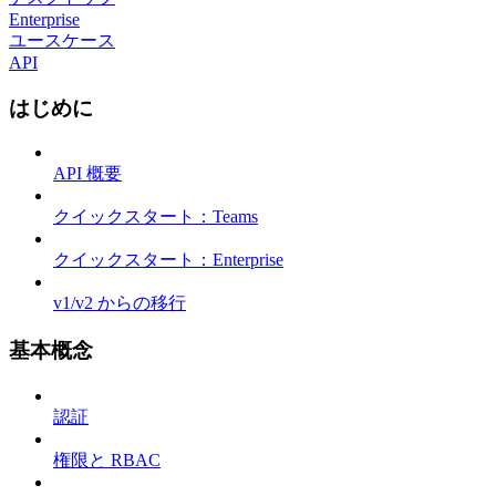
Enterprise
ユースケース
API
はじめに
API 概要
クイックスタート：Teams
クイックスタート：Enterprise
v1/v2 からの移行
基本概念
認証
権限と RBAC