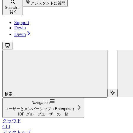
アシスタントに質問
Search...
⌘
K
Support
Devin
Devin
検索...
Navigation
ユーザーとメンバーシップ（Enterprise）
IDP グループユーザーの一覧
クラウド
CLI
デスクトップ