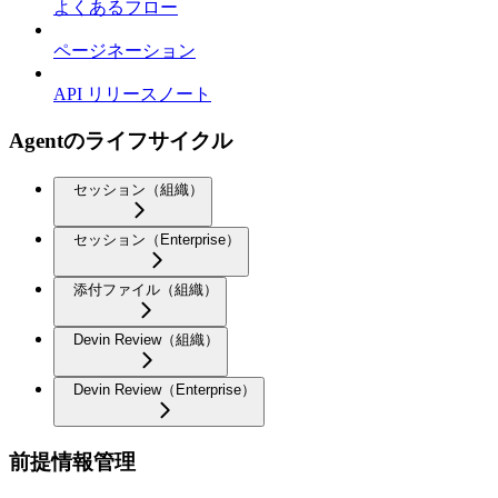
よくあるフロー
ページネーション
API リリースノート
Agentのライフサイクル
セッション（組織）
セッション（Enterprise）
添付ファイル（組織）
Devin Review（組織）
Devin Review（Enterprise）
前提情報管理