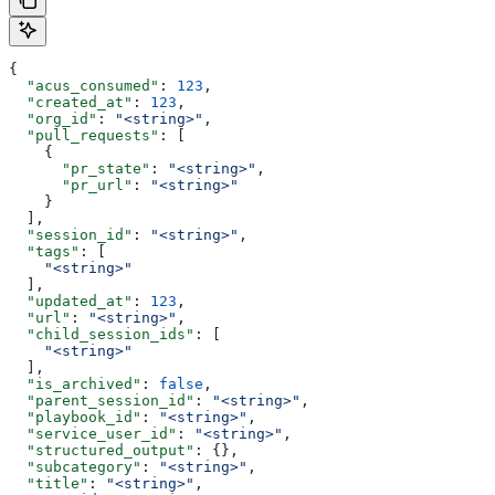
{
  "acus_consumed"
: 
123
,
  "created_at"
: 
123
,
  "org_id"
: 
"<string>"
,
  "pull_requests"
: [
    {
      "pr_state"
: 
"<string>"
,
      "pr_url"
: 
"<string>"
    }
  ],
  "session_id"
: 
"<string>"
,
  "tags"
: [
    "<string>"
  ],
  "updated_at"
: 
123
,
  "url"
: 
"<string>"
,
  "child_session_ids"
: [
    "<string>"
  ],
  "is_archived"
: 
false
,
  "parent_session_id"
: 
"<string>"
,
  "playbook_id"
: 
"<string>"
,
  "service_user_id"
: 
"<string>"
,
  "structured_output"
: {},
  "subcategory"
: 
"<string>"
,
  "title"
: 
"<string>"
,