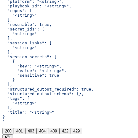
  "platform": "<string>",
  "playbook_id": "<string>",
  "repos": [
    "<string>"
  ],
  "resumable": true,
  "secret_ids": [
    "<string>"
  ],
  "session_links": [
    "<string>"
  ],
  "session_secrets": [
    {
      "key": "<string>",
      "value": "<string>",
      "sensitive": true
    }
  ],
  "structured_output_required": true,
  "structured_output_schema": {},
  "tags": [
    "<string>"
  ],
  "title": "<string>"
}
'
200
401
403
404
409
422
429