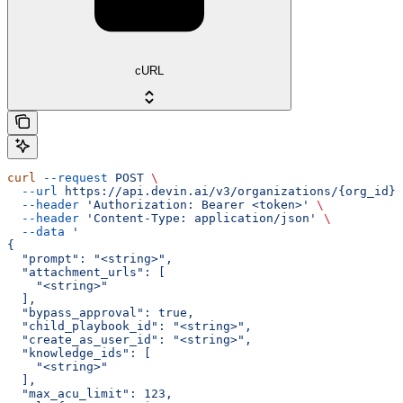
cURL
curl
 --request
 POST
 \
  --url
 https://api.devin.ai/v3/organizations/{org_id}/
  --header
 'Authorization: Bearer <token>'
 \
  --header
 'Content-Type: application/json'
 \
  --data
 '
{
  "prompt": "<string>",
  "attachment_urls": [
    "<string>"
  ],
  "bypass_approval": true,
  "child_playbook_id": "<string>",
  "create_as_user_id": "<string>",
  "knowledge_ids": [
    "<string>"
  ],
  "max_acu_limit": 123,