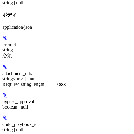
string | null
ボディ
application/json
prompt
string
必須
attachment_urls
string<uri>[] | null
Required string length:
1 - 2083
bypass_approval
boolean | null
child_playbook_id
string | null