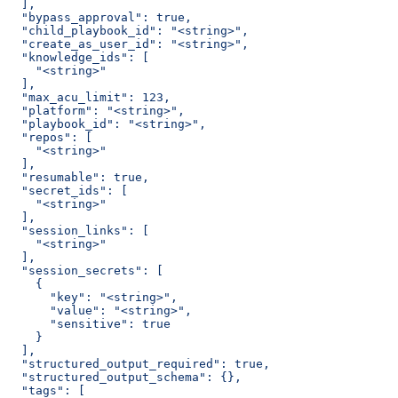
  ],
  "bypass_approval": true,
  "child_playbook_id": "<string>",
  "create_as_user_id": "<string>",
  "knowledge_ids": [
    "<string>"
  ],
  "max_acu_limit": 123,
  "platform": "<string>",
  "playbook_id": "<string>",
  "repos": [
    "<string>"
  ],
  "resumable": true,
  "secret_ids": [
    "<string>"
  ],
  "session_links": [
    "<string>"
  ],
  "session_secrets": [
    {
      "key": "<string>",
      "value": "<string>",
      "sensitive": true
    }
  ],
  "structured_output_required": true,
  "structured_output_schema": {},
  "tags": [