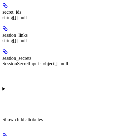
secret_ids
string[] | null
session_links
string[] | null
session_secrets
SessionSecretInput · object[] | null
Show
child attributes