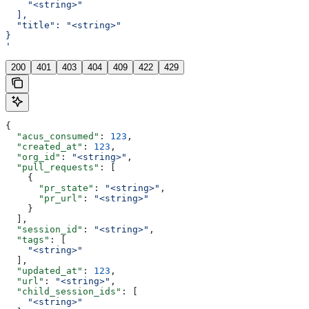
    "<string>"
  ],
  "title": "<string>"
}
'
200
401
403
404
409
422
429
{
  "acus_consumed"
: 
123
,
  "created_at"
: 
123
,
  "org_id"
: 
"<string>"
,
  "pull_requests"
: [
    {
      "pr_state"
: 
"<string>"
,
      "pr_url"
: 
"<string>"
    }
  ],
  "session_id"
: 
"<string>"
,
  "tags"
: [
    "<string>"
  ],
  "updated_at"
: 
123
,
  "url"
: 
"<string>"
,
  "child_session_ids"
: [
    "<string>"