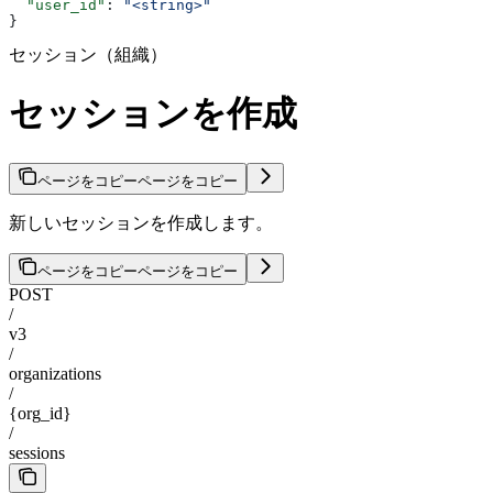
  "user_id"
: 
"<string>"
}
セッション（組織）
セッションを作成
ページをコピー
ページをコピー
新しいセッションを作成します。
ページをコピー
ページをコピー
POST
/
v3
/
organizations
/
{org_id}
/
sessions