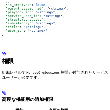
  ],
  "is_archived"
: 
false
,
  "parent_session_id"
: 
"<string>"
,
  "playbook_id"
: 
"<string>"
,
  "service_user_id"
: 
"<string>"
,
  "structured_output"
: {},
  "subcategory"
: 
"<string>"
,
  "title"
: 
"<string>"
,
  "user_id"
: 
"<string>"
}
権限
組織レベルで
権限が付与されたサービス
ManageOrgSessions
ユーザーが必要です。
高度な機能用の追加権限