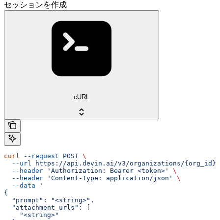
セッションを作成
cURL
curl
 --request
 POST
 \
  --url
 https://api.devin.ai/v3/organizations/{org_id}/
  --header
 'Authorization: Bearer <token>'
 \
  --header
 'Content-Type: application/json'
 \
  --data
 '
{
  "prompt": "<string>",
  "attachment_urls": [
    "<string>"