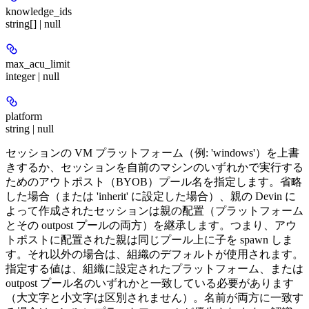
knowledge_ids
string[] | null
max_acu_limit
integer | null
platform
string | null
セッションの VM プラットフォーム（例: 'windows'）を上書
きするか、セッションを自前のマシンのいずれかで実行する
ためのアウトポスト（BYOB）プール名を指定します。省略
した場合（または 'inherit' に設定した場合）、親の Devin に
よって作成されたセッションは親の配置（プラットフォーム
とその outpost プールの両方）を継承します。つまり、アウ
トポストに配置された親は同じプール上に子を spawn しま
す。それ以外の場合は、組織のデフォルトが使用されます。
指定する値は、組織に設定されたプラットフォーム、または
outpost プール名のいずれかと一致している必要があります
（大文字と小文字は区別されません）。名前が両方に一致す