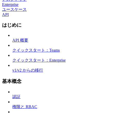
Enterprise
ユースケース
API
はじめに
API 概要
クイックスタート：Teams
クイックスタート：Enterprise
v1/v2 からの移行
基本概念
認証
権限と RBAC