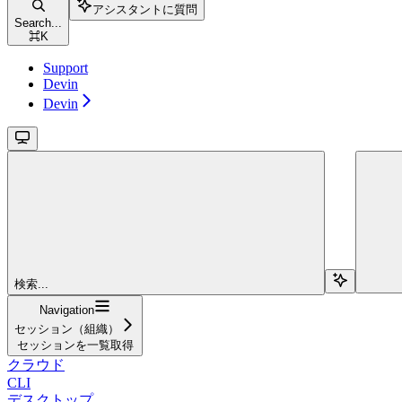
アシスタントに質問
Search...
⌘
K
Support
Devin
Devin
検索...
Navigation
セッション（組織）
セッションを一覧取得
クラウド
CLI
デスクトップ