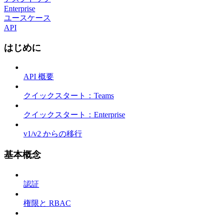
Enterprise
ユースケース
API
はじめに
API 概要
クイックスタート：Teams
クイックスタート：Enterprise
v1/v2 からの移行
基本概念
認証
権限と RBAC