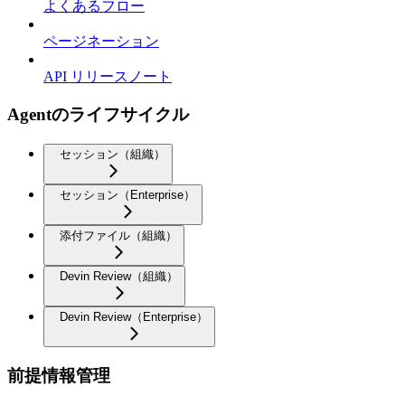
よくあるフロー
ページネーション
API リリースノート
Agentのライフサイクル
セッション（組織）
セッション（Enterprise）
添付ファイル（組織）
Devin Review（組織）
Devin Review（Enterprise）
前提情報管理