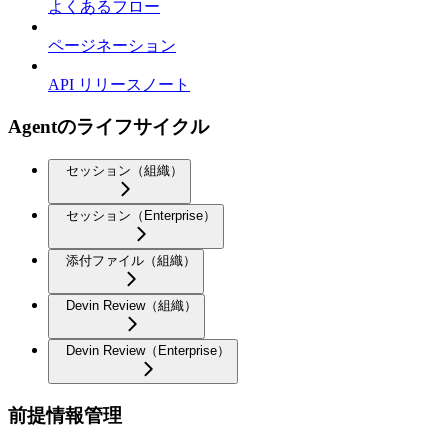
よくあるフロー
ページネーション
API リリースノート
Agentのライフサイクル
セッション（組織）
セッション（Enterprise）
添付ファイル（組織）
Devin Review（組織）
Devin Review（Enterprise）
前提情報管理