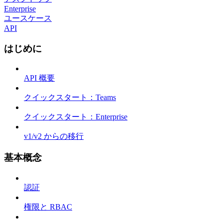
Enterprise
ユースケース
API
はじめに
API 概要
クイックスタート：Teams
クイックスタート：Enterprise
v1/v2 からの移行
基本概念
認証
権限と RBAC