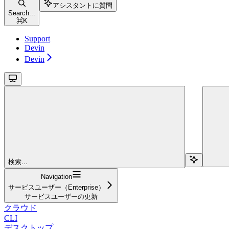
アシスタントに質問
Search...
⌘
K
Support
Devin
Devin
検索...
Navigation
サービスユーザー（Enterprise）
サービスユーザーの更新
クラウド
CLI
デスクトップ