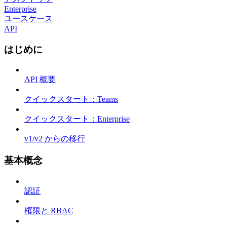
Enterprise
ユースケース
API
はじめに
API 概要
クイックスタート：Teams
クイックスタート：Enterprise
v1/v2 からの移行
基本概念
認証
権限と RBAC