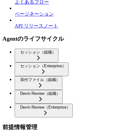
よくあるフロー
ページネーション
API リリースノート
Agentのライフサイクル
セッション（組織）
セッション（Enterprise）
添付ファイル（組織）
Devin Review（組織）
Devin Review（Enterprise）
前提情報管理