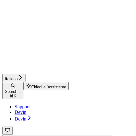
Italiano
Chiedi all'assistente
Search...
⌘
K
Support
Devin
Devin