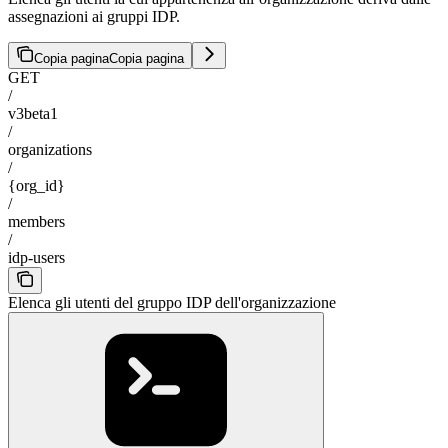
assegnazioni ai gruppi IDP.
Copia pagina
Copia pagina
GET
/
v3beta1
/
organizations
/
{org_id}
/
members
/
idp-users
Elenca gli utenti del gruppo IDP dell'organizzazione