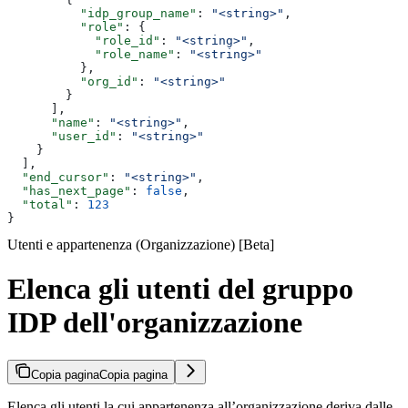
          "idp_group_name"
: 
"<string>"
,
          "role"
: {
            "role_id"
: 
"<string>"
,
            "role_name"
: 
"<string>"
          },
          "org_id"
: 
"<string>"
        }
      ],
      "name"
: 
"<string>"
,
      "user_id"
: 
"<string>"
    }
  ],
  "end_cursor"
: 
"<string>"
,
  "has_next_page"
: 
false
,
  "total"
: 
123
}
Utenti e appartenenza (Organizzazione) [Beta]
Elenca gli utenti del gruppo
IDP dell'organizzazione
Copia pagina
Copia pagina
Elenca gli utenti la cui appartenenza all’organizzazione deriva dalle