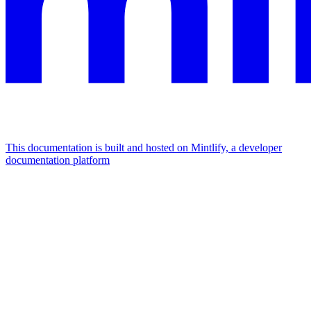
This documentation is built and hosted on Mintlify, a developer
documentation platform
Assistant
Responses
are
generated
using
AI
and