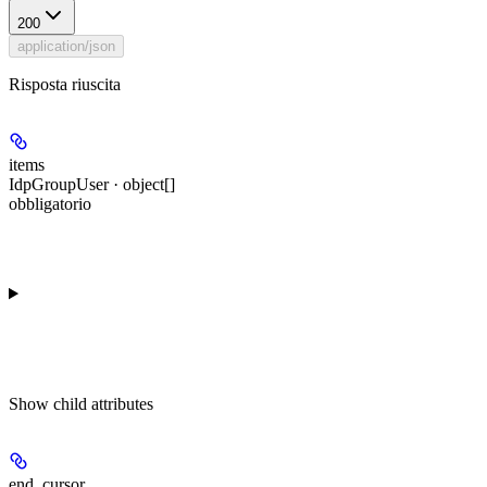
200
application/json
Risposta riuscita
items
IdpGroupUser · object[]
obbligatorio
Show
child attributes
end_cursor