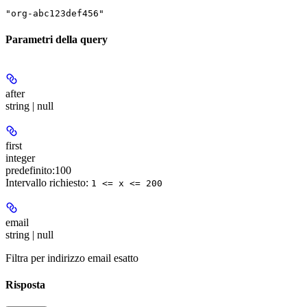
"org-abc123def456"
Parametri della query
after
string | null
first
integer
predefinito:
100
Intervallo richiesto
:
1 <= x <= 200
email
string | null
Filtra per indirizzo email esatto
Risposta