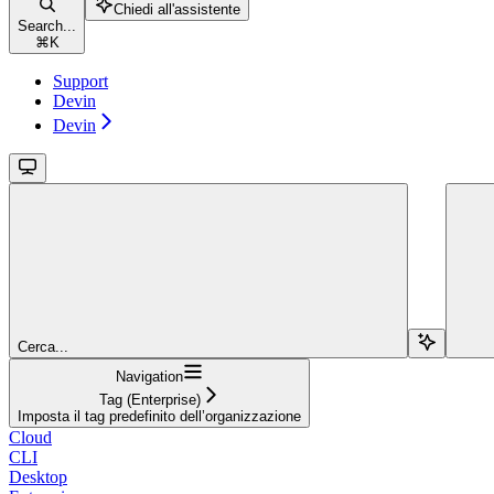
Chiedi all'assistente
Search...
⌘
K
Support
Devin
Devin
Cerca...
Navigation
Tag (Enterprise)
Imposta il tag predefinito dell’organizzazione
Cloud
CLI
Desktop