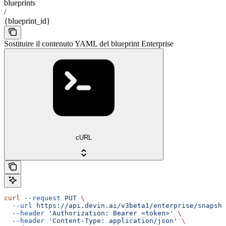
blueprints
/
{blueprint_id}
Sostituire il contenuto YAML del blueprint Enterprise
cURL
curl
 --request
 PUT
 \
  --url
 https://api.devin.ai/v3beta1/enterprise/snapsho
  --header
 'Authorization: Bearer <token>'
 \
  --header
 'Content-Type: application/json'
 \