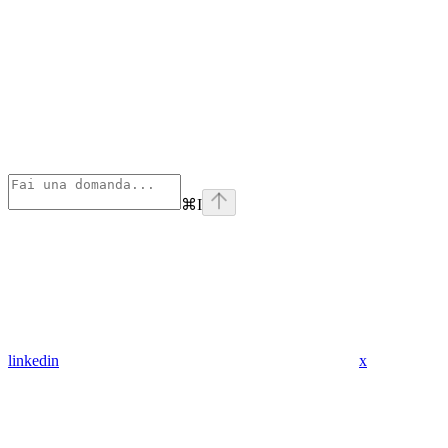
⌘
I
linkedin
x