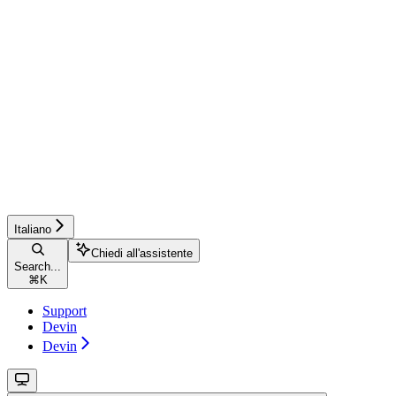
Italiano
Chiedi all'assistente
Search...
⌘
K
Support
Devin
Devin