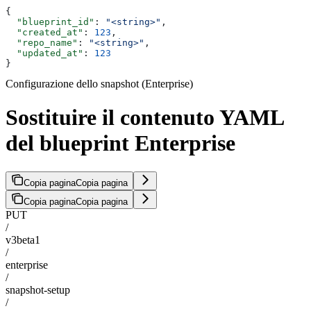
{
  "blueprint_id"
: 
"<string>"
,
  "created_at"
: 
123
,
  "repo_name"
: 
"<string>"
,
  "updated_at"
: 
123
}
Configurazione dello snapshot (Enterprise)
Sostituire il contenuto YAML
del blueprint Enterprise
Copia pagina
Copia pagina
Copia pagina
Copia pagina
PUT
/
v3beta1
/
enterprise
/
snapshot-setup
/