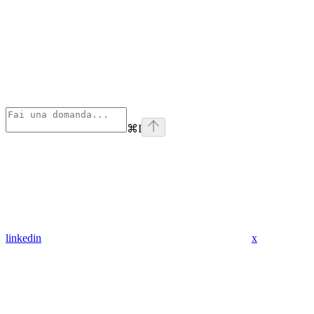
⌘
I
linkedin
x