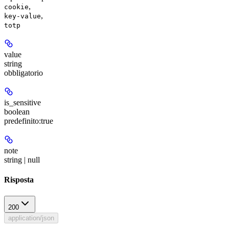
,
cookie
,
key-value
totp
value
string
obbligatorio
is_sensitive
boolean
predefinito:
true
note
string | null
Risposta
200
application/json