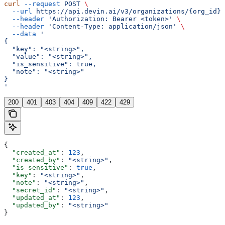
curl
 --request
 POST
 \
  --url
 https://api.devin.ai/v3/organizations/{org_id}/
  --header
 'Authorization: Bearer <token>'
 \
  --header
 'Content-Type: application/json'
 \
  --data
 '
{
  "key": "<string>",
  "value": "<string>",
  "is_sensitive": true,
  "note": "<string>"
}
'
200
401
403
404
409
422
429
{
  "created_at"
: 
123
,
  "created_by"
: 
"<string>"
,
  "is_sensitive"
: 
true
,
  "key"
: 
"<string>"
,
  "note"
: 
"<string>"
,
  "secret_id"
: 
"<string>"
,
  "updated_at"
: 
123
,
  "updated_by"
: 
"<string>"
}