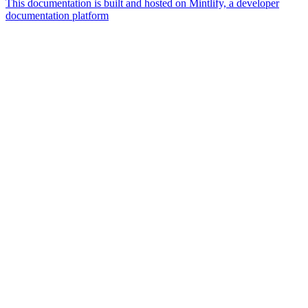
This documentation is built and hosted on Mintlify, a developer
documentation platform
Assistant
Responses
are
generated
using
AI
and
may
contain
mistakes.