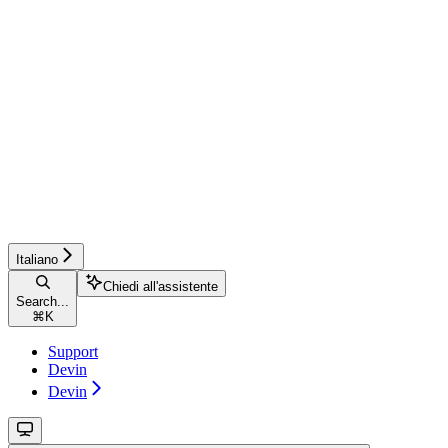
Italiano
Chiedi all'assistente
Search...
⌘
K
Support
Devin
Devin