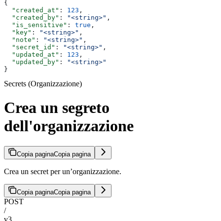
{
  "created_at"
: 
123
,
  "created_by"
: 
"<string>"
,
  "is_sensitive"
: 
true
,
  "key"
: 
"<string>"
,
  "note"
: 
"<string>"
,
  "secret_id"
: 
"<string>"
,
  "updated_at"
: 
123
,
  "updated_by"
: 
"<string>"
}
Secrets (Organizzazione)
Crea un segreto
dell'organizzazione
Copia pagina
Copia pagina
Crea un secret per un’organizzazione.
Copia pagina
Copia pagina
POST
/
v3