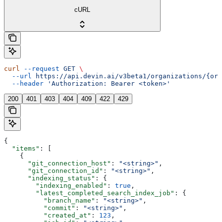
cURL
curl
 --request
 GET
 \
  --url
 https://api.devin.ai/v3beta1/organizations/{org
  --header
 'Authorization: Bearer <token>'
200
401
403
404
409
422
429
{
  "items"
: [
    {
      "git_connection_host"
: 
"<string>"
,
      "git_connection_id"
: 
"<string>"
,
      "indexing_status"
: {
        "indexing_enabled"
: 
true
,
        "latest_completed_search_index_job"
: {
          "branch_name"
: 
"<string>"
,
          "commit"
: 
"<string>"
,
          "created_at"
: 
123
,