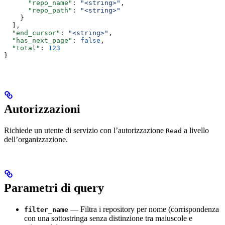
      "repo_name"
: 
"<string>"
,
      "repo_path"
: 
"<string>"
    }
  ],
  "end_cursor"
: 
"<string>"
,
  "has_next_page"
: 
false
,
  "total"
: 
123
}
Autorizzazioni
Richiede un utente di servizio con l’autorizzazione
a livello
Read
dell’organizzazione.
Parametri di query
— Filtra i repository per nome (corrispondenza
filter_name
con una sottostringa senza distinzione tra maiuscole e