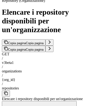
Repository (Organizzazione)
Elencare i repository
disponibili per
un'organizzazione
Copia pagina
Copia pagina
Copia pagina
Copia pagina
GET
/
v3beta1
/
organizations
/
{org_id}
/
repositories
Elencare i repository disponibili per un'organizzazione