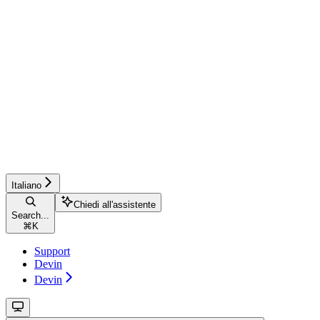
Italiano
Chiedi all'assistente
Search...
⌘
K
Support
Devin
Devin