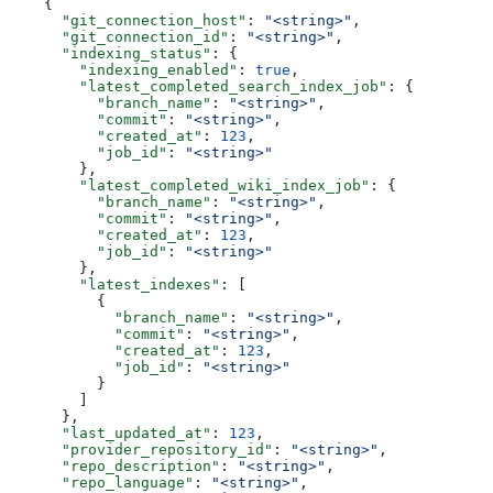
    {
      "git_connection_host"
: 
"<string>"
,
      "git_connection_id"
: 
"<string>"
,
      "indexing_status"
: {
        "indexing_enabled"
: 
true
,
        "latest_completed_search_index_job"
: {
          "branch_name"
: 
"<string>"
,
          "commit"
: 
"<string>"
,
          "created_at"
: 
123
,
          "job_id"
: 
"<string>"
        },
        "latest_completed_wiki_index_job"
: {
          "branch_name"
: 
"<string>"
,
          "commit"
: 
"<string>"
,
          "created_at"
: 
123
,
          "job_id"
: 
"<string>"
        },
        "latest_indexes"
: [
          {
            "branch_name"
: 
"<string>"
,
            "commit"
: 
"<string>"
,
            "created_at"
: 
123
,
            "job_id"
: 
"<string>"
          }
        ]
      },
      "last_updated_at"
: 
123
,
      "provider_repository_id"
: 
"<string>"
,
      "repo_description"
: 
"<string>"
,
      "repo_language"
: 
"<string>"
,