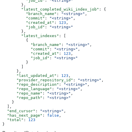
          "job_id"
: 
"<string>"
        },
        "latest_completed_wiki_index_job"
: {
          "branch_name"
: 
"<string>"
,
          "commit"
: 
"<string>"
,
          "created_at"
: 
123
,
          "job_id"
: 
"<string>"
        },
        "latest_indexes"
: [
          {
            "branch_name"
: 
"<string>"
,
            "commit"
: 
"<string>"
,
            "created_at"
: 
123
,
            "job_id"
: 
"<string>"
          }
        ]
      },
      "last_updated_at"
: 
123
,
      "provider_repository_id"
: 
"<string>"
,
      "repo_description"
: 
"<string>"
,
      "repo_language"
: 
"<string>"
,
      "repo_name"
: 
"<string>"
,
      "repo_path"
: 
"<string>"
    }
  ],
  "end_cursor"
: 
"<string>"
,
  "has_next_page"
: 
false
,
  "total"
: 
123
}