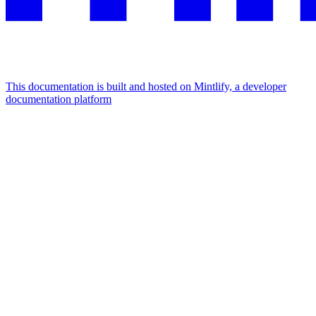
This documentation is built and hosted on Mintlify, a developer
documentation platform
Assistant
Responses
are
generated
using
AI
and
may
contain
mistakes.