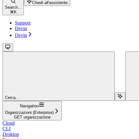
Chiedi all'assistente
Search...
⌘
K
Support
Devin
Devin
Cerca...
Navigation
Organizzazioni (Enterprise)
GET organizzazione
Cloud
CLI
Desktop