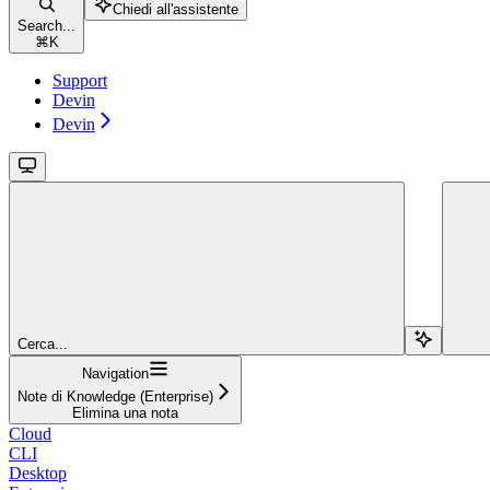
Chiedi all'assistente
Search...
⌘
K
Support
Devin
Devin
Cerca...
Navigation
Note di Knowledge (Enterprise)
Elimina una nota
Cloud
CLI
Desktop