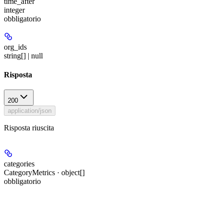
time_after
integer
obbligatorio
org_ids
string[] | null
Risposta
200
application/json
Risposta riuscita
categories
CategoryMetrics · object[]
obbligatorio