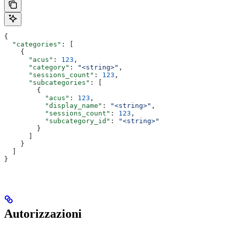
{
  "categories"
: [
    {
      "acus"
: 
123
,
      "category"
: 
"<string>"
,
      "sessions_count"
: 
123
,
      "subcategories"
: [
        {
          "acus"
: 
123
,
          "display_name"
: 
"<string>"
,
          "sessions_count"
: 
123
,
          "subcategory_id"
: 
"<string>"
        }
      ]
    }
  ]
}
Autorizzazioni