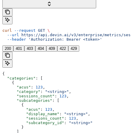
curl
 --request
 GET
 \
  --url
 https://api.devin.ai/v3/enterprise/metrics/sess
  --header
 'Authorization: Bearer <token>'
200
401
403
404
409
422
429
{
  "categories"
: [
    {
      "acus"
: 
123
,
      "category"
: 
"<string>"
,
      "sessions_count"
: 
123
,
      "subcategories"
: [
        {
          "acus"
: 
123
,
          "display_name"
: 
"<string>"
,
          "sessions_count"
: 
123
,
          "subcategory_id"
: 
"<string>"
        }
      ]