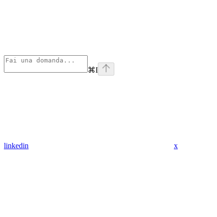
⌘
I
linkedin
x