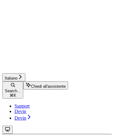
Italiano
Chiedi all'assistente
Search...
⌘
K
Support
Devin
Devin