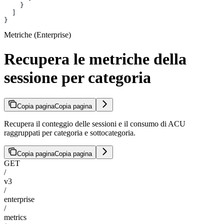
    }
  ]
}
Metriche (Enterprise)
Recupera le metriche della
sessione per categoria
Copia pagina
Copia pagina
Recupera il conteggio delle sessioni e il consumo di ACU
raggruppati per categoria e sottocategoria.
Copia pagina
Copia pagina
GET
/
v3
/
enterprise
/
metrics