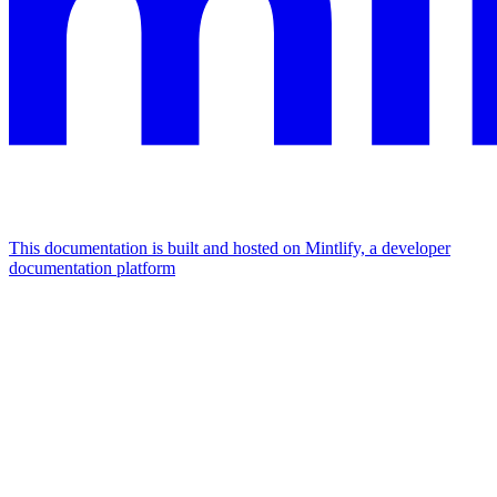
This documentation is built and hosted on Mintlify, a developer
documentation platform
Assistant
Responses
are
generated
using
AI
and