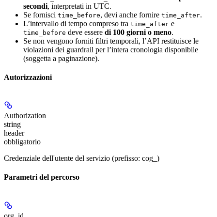
secondi
, interpretati in UTC.
Se fornisci
, devi anche fornire
.
time_before
time_after
L’intervallo di tempo compreso tra
e
time_after
deve essere
di 100 giorni o meno
.
time_before
Se non vengono forniti filtri temporali, l’API restituisce le
violazioni dei guardrail per l’intera cronologia disponibile
(soggetta a paginazione).
Autorizzazioni
Authorization
string
header
obbligatorio
Credenziale dell'utente del servizio (prefisso: cog_)
Parametri del percorso
org_id