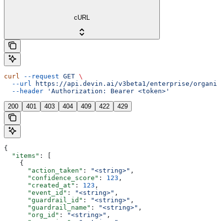
cURL
curl
 --request
 GET
 \
  --url
 https://api.devin.ai/v3beta1/enterprise/organiz
  --header
 'Authorization: Bearer <token>'
200
401
403
404
409
422
429
{
  "items"
: [
    {
      "action_taken"
: 
"<string>"
,
      "confidence_score"
: 
123
,
      "created_at"
: 
123
,
      "event_id"
: 
"<string>"
,
      "guardrail_id"
: 
"<string>"
,
      "guardrail_name"
: 
"<string>"
,
      "org_id"
: 
"<string>"
,