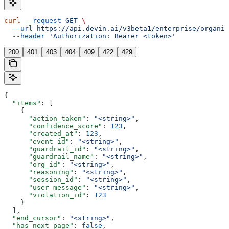
curl
 --request
 GET
 \
  --url
 https://api.devin.ai/v3beta1/enterprise/organiz
  --header
 'Authorization: Bearer <token>'
200
401
403
404
409
422
429
{
  "items"
: [
    {
      "action_taken"
: 
"<string>"
,
      "confidence_score"
: 
123
,
      "created_at"
: 
123
,
      "event_id"
: 
"<string>"
,
      "guardrail_id"
: 
"<string>"
,
      "guardrail_name"
: 
"<string>"
,
      "org_id"
: 
"<string>"
,
      "reasoning"
: 
"<string>"
,
      "session_id"
: 
"<string>"
,
      "user_message"
: 
"<string>"
,
      "violation_id"
: 
123
    }
  ],
  "end_cursor"
: 
"<string>"
,
  "has_next_page"
: 
false
,