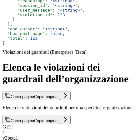
      "reasoning"
: 
"<string>"
,
      "session_id"
: 
"<string>"
,
      "user_message"
: 
"<string>"
,
      "violation_id"
: 
123
    }
  ],
  "end_cursor"
: 
"<string>"
,
  "has_next_page"
: 
false
,
  "total"
: 
123
}
Violazioni dei guardrail (Enterprise) [Beta]
Elenca le violazioni dei
guardrail dell’organizzazione
Copia pagina
Copia pagina
Elenca le violazioni dei guardrail per una specifica organizzazione.
Copia pagina
Copia pagina
GET
/
v3beta1