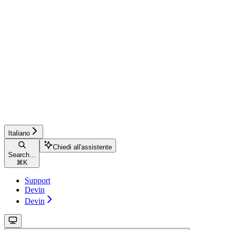
Italiano
Chiedi all'assistente
Search...
⌘
K
Support
Devin
Devin