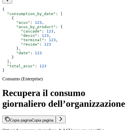
{
  "consumption_by_date"
: [
    {
      "acus"
: 
123
,
      "acus_by_product"
: {
        "cascade"
: 
123
,
        "devin"
: 
123
,
        "terminal"
: 
123
,
        "review"
: 
123
      },
      "date"
: 
123
    }
  ],
  "total_acus"
: 
123
}
Consumo (Enterprise)
Recupera il consumo
giornaliero dell’organizzazione
Copia pagina
Copia pagina