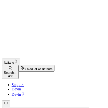
Italiano
Chiedi all'assistente
Search...
⌘
K
Support
Devin
Devin