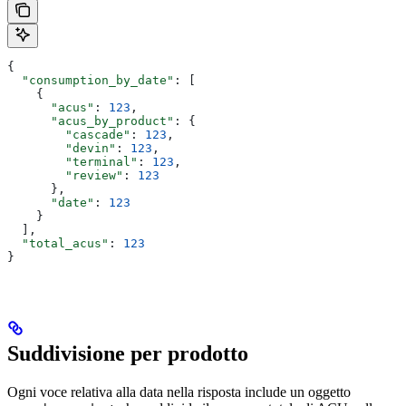
{
  "consumption_by_date"
: [
    {
      "acus"
: 
123
,
      "acus_by_product"
: {
        "cascade"
: 
123
,
        "devin"
: 
123
,
        "terminal"
: 
123
,
        "review"
: 
123
      },
      "date"
: 
123
    }
  ],
  "total_acus"
: 
123
}
Suddivisione per prodotto
Ogni voce relativa alla data nella risposta include un oggetto