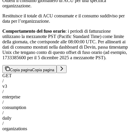
Ottieni il consumo giornaliero di ACU per una specifica
organizzazione.
Restituisce il totale di ACU consumate e il consumo suddiviso per
data per l’organizzazione.
Comportamento del fuso orario
: i periodi di fatturazione
utilizzano la mezzanotte PST (Pacific Standard Time) come limite
della giornata, che corrisponde alle 08:00:00 UTC. Per allinearti ai
dati di consumo mostrati nella dashboard di Devin, passa timestamp
Unix che tengano conto di questo offset di fuso orario (ad esempio,
1733385600 per il 5 dicembre 2025 a mezzanotte PST).
Copia pagina
Copia pagina
GET
/
v3
/
enterprise
/
consumption
/
daily
/
organizations