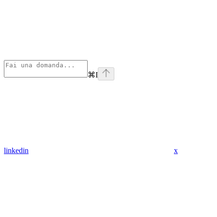
⌘
I
linkedin
x