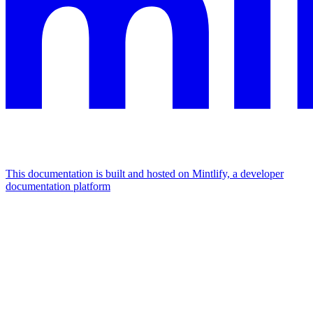
This documentation is built and hosted on Mintlify, a developer
documentation platform
Assistant
Responses
are
generated
using