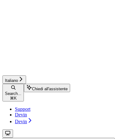
Italiano
Chiedi all'assistente
Search...
⌘
K
Support
Devin
Devin