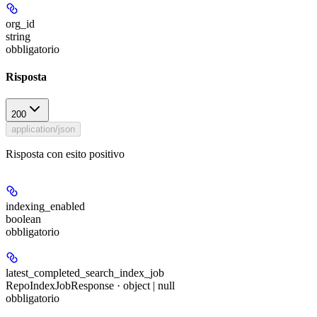
org_id
string
obbligatorio
Risposta
200
application/json
Risposta con esito positivo
indexing_enabled
boolean
obbligatorio
latest_completed_search_index_job
RepoIndexJobResponse · object | null
obbligatorio