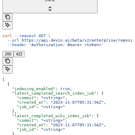
curl
 --request
 GET
 \
  --url
 https://api.devin.ai/beta/v2/enterprise/reposit
  --header
 'Authorization: Bearer <token>'
200
422
[
  {
    "indexing_enabled"
: 
true
,
    "latest_completed_search_index_job"
: {
      "commit"
: 
"<string>"
,
      "created_at"
: 
"2023-11-07T05:31:56Z"
,
      "job_id"
: 
"<string>"
    },
    "latest_completed_wiki_index_job"
: {
      "commit"
: 
"<string>"
,
      "created_at"
: 
"2023-11-07T05:31:56Z"
,
      "job_id"
: 
"<string>"
    },