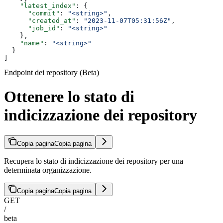
    "latest_index"
: {
      "commit"
: 
"<string>"
,
      "created_at"
: 
"2023-11-07T05:31:56Z"
,
      "job_id"
: 
"<string>"
    },
    "name"
: 
"<string>"
  }
]
Endpoint dei repository (Beta)
Ottenere lo stato di
indicizzazione dei repository
Copia pagina
Copia pagina
Recupera lo stato di indicizzazione dei repository per una
determinata organizzazione.
Copia pagina
Copia pagina
GET
/
beta