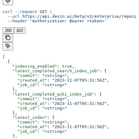
curl
 --request
 GET
 \
  --url
 https://api.devin.ai/beta/v2/enterprise/reposit
  --header
 'Authorization: Bearer <token>'
200
422
[
  {
    "indexing_enabled"
: 
true
,
    "latest_completed_search_index_job"
: {
      "commit"
: 
"<string>"
,
      "created_at"
: 
"2023-11-07T05:31:56Z"
,
      "job_id"
: 
"<string>"
    },
    "latest_completed_wiki_index_job"
: {
      "commit"
: 
"<string>"
,
      "created_at"
: 
"2023-11-07T05:31:56Z"
,
      "job_id"
: 
"<string>"
    },
    "latest_index"
: {
      "commit"
: 
"<string>"
,
      "created_at"
: 
"2023-11-07T05:31:56Z"
,
      "job_id"
: 
"<string>"
    },