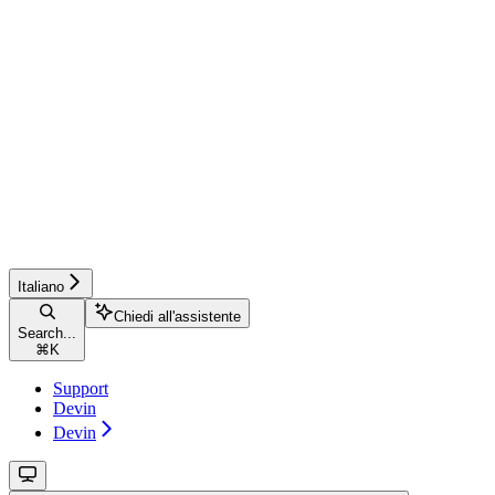
Italiano
Chiedi all'assistente
Search...
⌘
K
Support
Devin
Devin