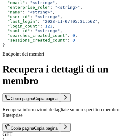
  "email"
: 
"<string>"
,
  "enterprise_role"
: 
"<string>"
,
  "name"
: 
"<string>"
,
  "user_id"
: 
"<string>"
,
  "last_login"
: 
"2023-11-07T05:31:56Z"
,
  "login_count"
: 
123
,
  "saml_id"
: 
"<string>"
,
  "searches_created_count"
: 
0
,
  "sessions_created_count"
: 
0
}
Endpoint dei membri
Recupera i dettagli di un
membro
Copia pagina
Copia pagina
Recupera informazioni dettagliate su uno specifico membro
Enterprise
Copia pagina
Copia pagina
GET
/