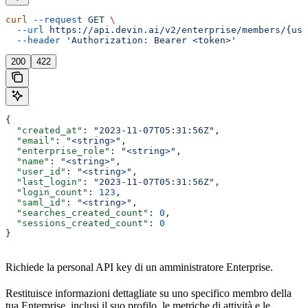
curl
 --request
 GET
 \
  --url
 https://api.devin.ai/v2/enterprise/members/{use
  --header
 'Authorization: Bearer <token>'
200
422
{
  "created_at"
: 
"2023-11-07T05:31:56Z"
,
  "email"
: 
"<string>"
,
  "enterprise_role"
: 
"<string>"
,
  "name"
: 
"<string>"
,
  "user_id"
: 
"<string>"
,
  "last_login"
: 
"2023-11-07T05:31:56Z"
,
  "login_count"
: 
123
,
  "saml_id"
: 
"<string>"
,
  "searches_created_count"
: 
0
,
  "sessions_created_count"
: 
0
}
Richiede la personal API key di un amministratore Enterprise.
Restituisce informazioni dettagliate su uno specifico membro della
tua Enterprise, inclusi il suo profilo, le metriche di attività e le