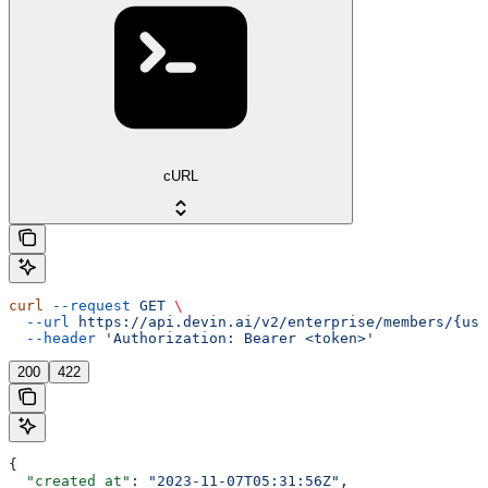
cURL
curl
 --request
 GET
 \
  --url
 https://api.devin.ai/v2/enterprise/members/{use
  --header
 'Authorization: Bearer <token>'
200
422
{
  "created_at"
: 
"2023-11-07T05:31:56Z"
,