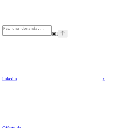
⌘
I
linkedin
x
Offerto da