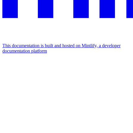
This documentation is built and hosted on Mintlify, a developer
documentation platform
Assistant
Responses
are
generated
using
AI
and
may
contain
mistakes.