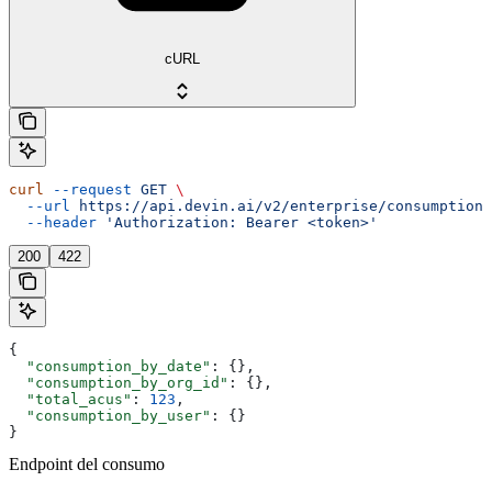
cURL
curl
 --request
 GET
 \
  --url
 https://api.devin.ai/v2/enterprise/consumption/
  --header
 'Authorization: Bearer <token>'
200
422
{
  "consumption_by_date"
: {},
  "consumption_by_org_id"
: {},
  "total_acus"
: 
123
,
  "consumption_by_user"
: {}
}
Endpoint del consumo