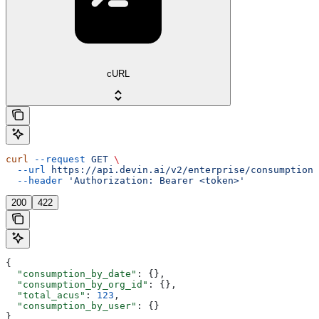
cURL
curl
 --request
 GET
 \
  --url
 https://api.devin.ai/v2/enterprise/consumption/
  --header
 'Authorization: Bearer <token>'
200
422
{
  "consumption_by_date"
: {},
  "consumption_by_org_id"
: {},
  "total_acus"
: 
123
,
  "consumption_by_user"
: {}
}