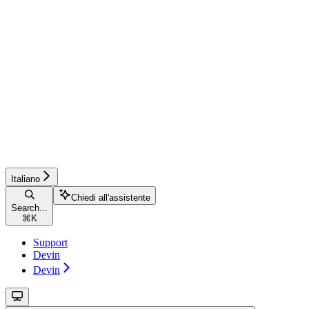
Italiano
Chiedi all'assistente
Search...
⌘
K
Support
Devin
Devin