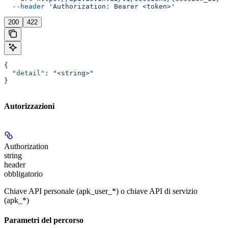
  --header
 'Authorization: Bearer <token>'
200
422
{
  "detail"
: 
"<string>"
}
Autorizzazioni
Authorization
string
header
obbligatorio
Chiave API personale (apk_user_*) o chiave API di servizio
(apk_*)
Parametri del percorso