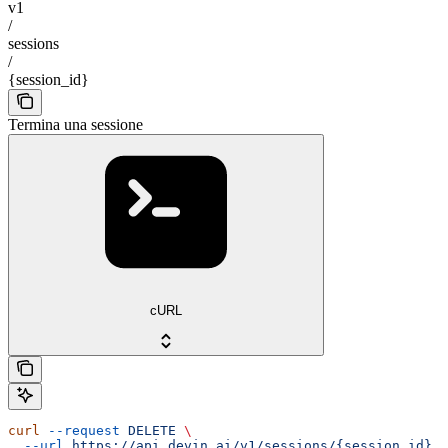
v1
/
sessions
/
{session_id}
Termina una sessione
cURL
curl
 --request
 DELETE
 \
  --url
 https://api.devin.ai/v1/sessions/{session_id}
 \