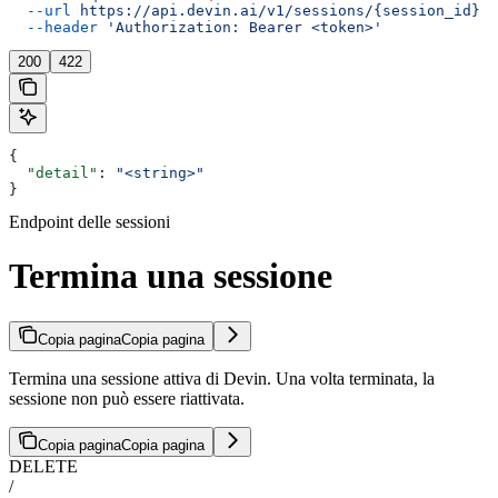
  --url
 https://api.devin.ai/v1/sessions/{session_id}
 \
  --header
 'Authorization: Bearer <token>'
200
422
{
  "detail"
: 
"<string>"
}
Endpoint delle sessioni
Termina una sessione
Copia pagina
Copia pagina
Termina una sessione attiva di Devin. Una volta terminata, la
sessione non può essere riattivata.
Copia pagina
Copia pagina
DELETE
/