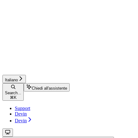
Italiano
Chiedi all'assistente
Search...
⌘
K
Support
Devin
Devin