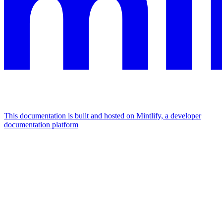
This documentation is built and hosted on Mintlify, a developer
documentation platform
Assistant
Responses
are
generated
using
AI