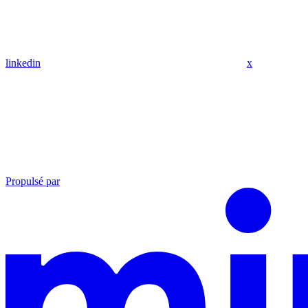
linkedin
x
Propulsé par