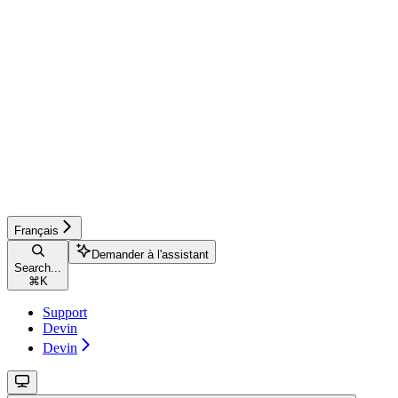
Français
Demander à l'assistant
Search...
⌘
K
Support
Devin
Devin