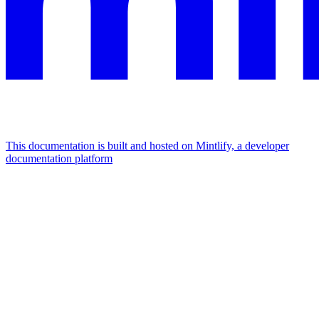
This documentation is built and hosted on Mintlify, a developer
documentation platform
Assistant
Responses
are
generated
using
AI
and
may