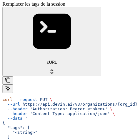
Remplacer les tags de la session
cURL
curl
 --request
 PUT
 \
  --url
 https://api.devin.ai/v3/organizations/{org_id}/
  --header
 'Authorization: Bearer <token>'
 \
  --header
 'Content-Type: application/json'
 \
  --data
 '
{
  "tags": [
    "<string>"
  ]