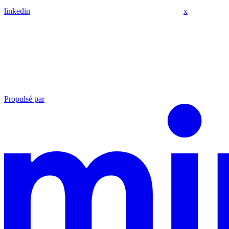
linkedin
x
Propulsé par