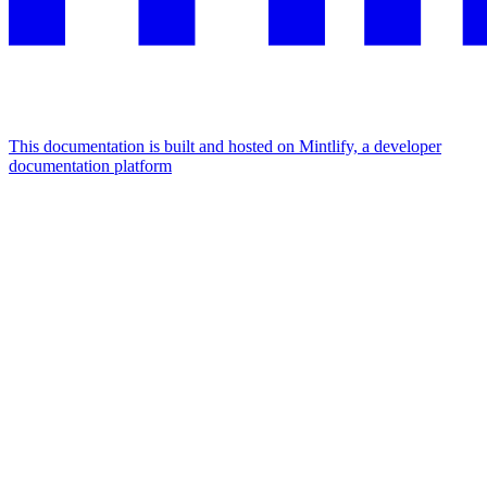
This documentation is built and hosted on Mintlify, a developer
documentation platform
Assistant
Responses
are
generated
using
AI
and
may
contain
mistakes.