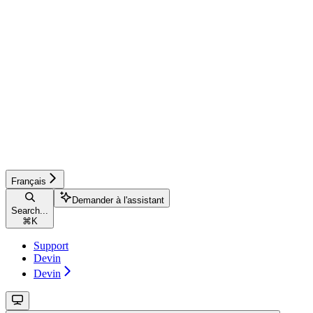
Français
Demander à l'assistant
Search...
⌘
K
Support
Devin
Devin