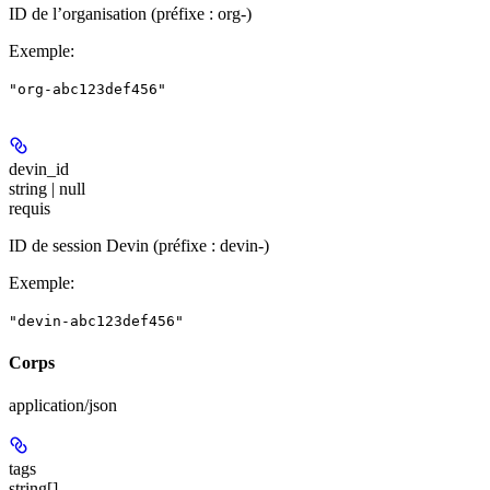
ID de l’organisation (préfixe : org-)
Exemple
:
"org-abc123def456"
devin_id
string | null
requis
ID de session Devin (préfixe : devin-)
Exemple
:
"devin-abc123def456"
Corps
application/json
tags
string[]