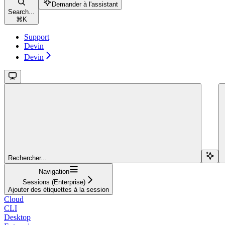
Demander à l'assistant
Search...
⌘
K
Support
Devin
Devin
Rechercher...
Navigation
Sessions (Enterprise)
Ajouter des étiquettes à la session
Cloud
CLI
Desktop