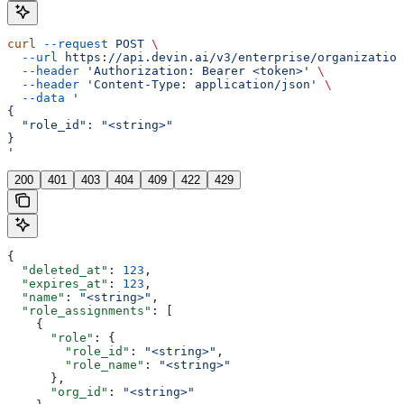
curl
 --request
 POST
 \
  --url
 https://api.devin.ai/v3/enterprise/organization
  --header
 'Authorization: Bearer <token>'
 \
  --header
 'Content-Type: application/json'
 \
  --data
 '
{
  "role_id": "<string>"
}
'
200
401
403
404
409
422
429
{
  "deleted_at"
: 
123
,
  "expires_at"
: 
123
,
  "name"
: 
"<string>"
,
  "role_assignments"
: [
    {
      "role"
: {
        "role_id"
: 
"<string>"
,
        "role_name"
: 
"<string>"
      },
      "org_id"
: 
"<string>"