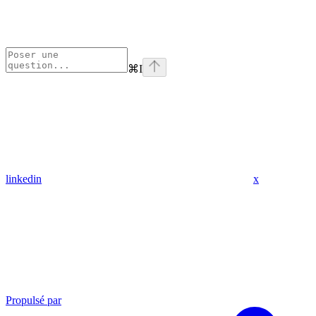
⌘
I
linkedin
x
Propulsé par