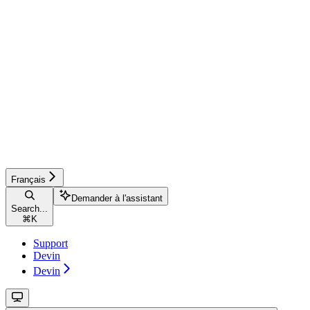
Français
Demander à l'assistant
Search...
⌘
K
Support
Devin
Devin