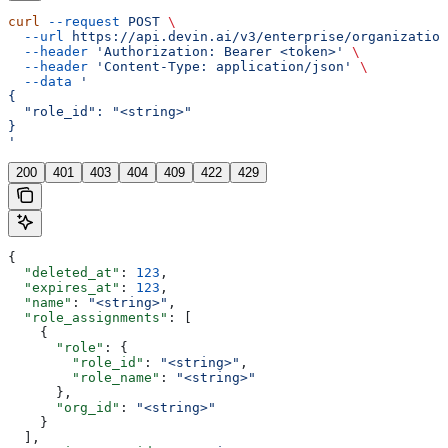
curl
 --request
 POST
 \
  --url
 https://api.devin.ai/v3/enterprise/organization
  --header
 'Authorization: Bearer <token>'
 \
  --header
 'Content-Type: application/json'
 \
  --data
 '
{
  "role_id": "<string>"
}
'
200
401
403
404
409
422
429
{
  "deleted_at"
: 
123
,
  "expires_at"
: 
123
,
  "name"
: 
"<string>"
,
  "role_assignments"
: [
    {
      "role"
: {
        "role_id"
: 
"<string>"
,
        "role_name"
: 
"<string>"
      },
      "org_id"
: 
"<string>"
    }
  ],