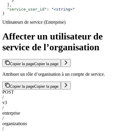
    }
  ],
  "service_user_id"
: 
"<string>"
}
Utilisateurs de service (Entreprise)
Affecter un utilisateur de
service de l’organisation
Copier la page
Copier la page
Attribuer un rôle d’organisation à un compte de service.
Copier la page
Copier la page
POST
/
v3
/
enterprise
/
organizations
/