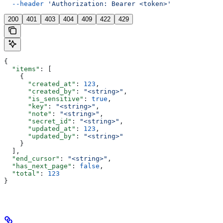
  --header
 'Authorization: Bearer <token>'
200
401
403
404
409
422
429
{
  "items"
: [
    {
      "created_at"
: 
123
,
      "created_by"
: 
"<string>"
,
      "is_sensitive"
: 
true
,
      "key"
: 
"<string>"
,
      "note"
: 
"<string>"
,
      "secret_id"
: 
"<string>"
,
      "updated_at"
: 
123
,
      "updated_by"
: 
"<string>"
    }
  ],
  "end_cursor"
: 
"<string>"
,
  "has_next_page"
: 
false
,
  "total"
: 
123
}