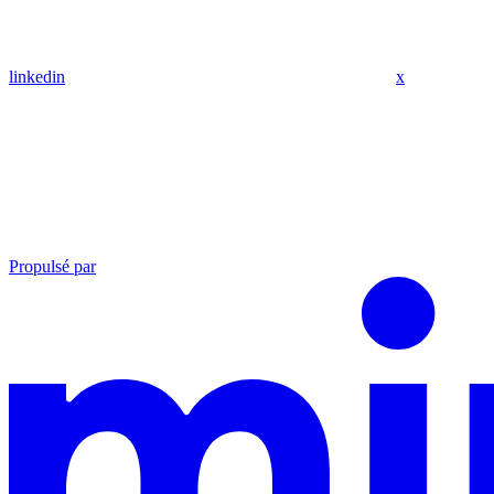
linkedin
x
Propulsé par