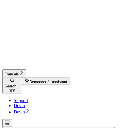
Français
Demander à l'assistant
Search...
⌘
K
Support
Devin
Devin