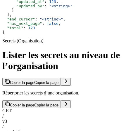
      "updated_at"
: 
123
,
      "updated_by"
: 
"<string>"
    }
  ],
  "end_cursor"
: 
"<string>"
,
  "has_next_page"
: 
false
,
  "total"
: 
123
}
Secrets (Organisation)
Lister les secrets au niveau de
l’organisation
Copier la page
Copier la page
Répertorier les secrets d’une organisation.
Copier la page
Copier la page
GET
/
v3
/