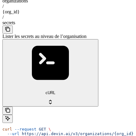
organizations
/
{org_id}
/
secrets
Lister les secrets au niveau de l’organisation
cURL
curl
 --request
 GET
 \
  --url
 https://api.devin.ai/v3/organizations/{org_id}/