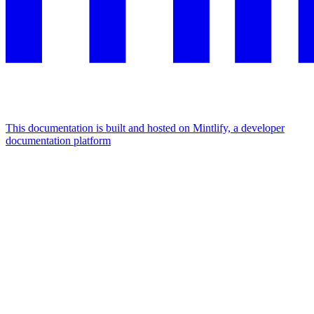
This documentation is built and hosted on Mintlify, a developer
documentation platform
Assistant
Responses
are
generated
using
AI
and
may
contain