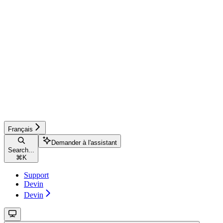
Français
Demander à l'assistant
Search...
⌘
K
Support
Devin
Devin