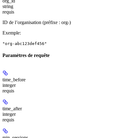
org_id
string
requis
ID de l’organisation (préfixe : org-)
Exemple
:
"org-abc123def456"
Paramètres de requête
time_before
integer
requis
time_after
integer
requis
min_sessions