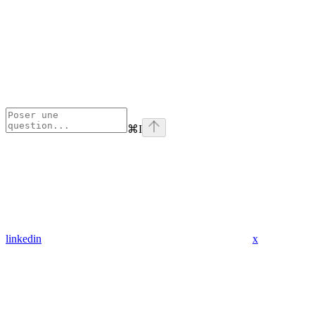
⌘
I
linkedin
x