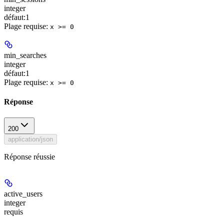
integer
défaut:
1
Plage requise
:
x >= 0
min_searches
integer
défaut:
1
Plage requise
:
x >= 0
Réponse
200
application/json
Réponse réussie
active_users
integer
requis