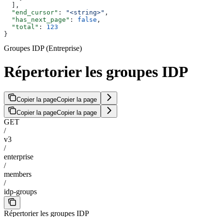
  ],
  "end_cursor"
: 
"<string>"
,
  "has_next_page"
: 
false
,
  "total"
: 
123
}
Groupes IDP (Entreprise)
Répertorier les groupes IDP
Copier la page
Copier la page
Copier la page
Copier la page
GET
/
v3
/
enterprise
/
members
/
idp-groups
Répertorier les groupes IDP