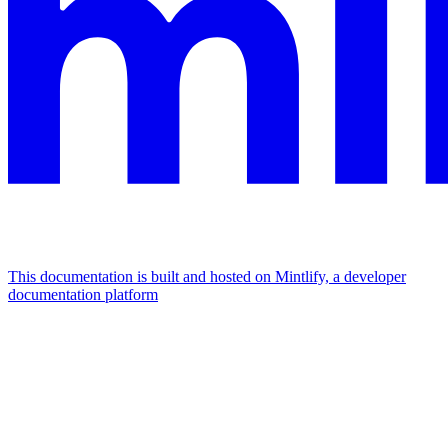
This documentation is built and hosted on Mintlify, a developer
documentation platform
Assistant
Responses
are
generated