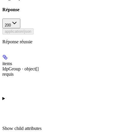
Réponse
200
application/json
Réponse réussie
items
IdpGroup · object[]
requis
Show
child attributes