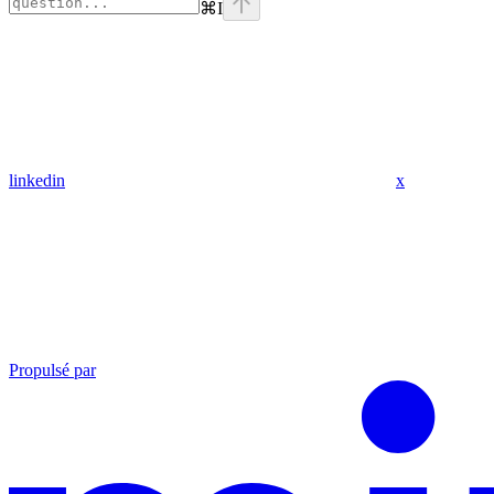
⌘
I
linkedin
x
Propulsé par