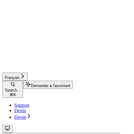
Français
Demander à l'assistant
Search...
⌘
K
Support
Devin
Devin