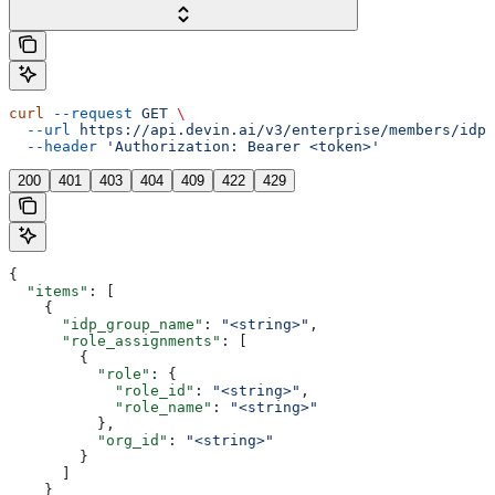
curl
 --request
 GET
 \
  --url
 https://api.devin.ai/v3/enterprise/members/idp-
  --header
 'Authorization: Bearer <token>'
200
401
403
404
409
422
429
{
  "items"
: [
    {
      "idp_group_name"
: 
"<string>"
,
      "role_assignments"
: [
        {
          "role"
: {
            "role_id"
: 
"<string>"
,
            "role_name"
: 
"<string>"
          },
          "org_id"
: 
"<string>"
        }
      ]
    }