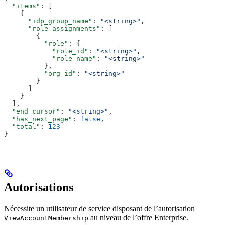
  "items"
: [
    {
      "idp_group_name"
: 
"<string>"
,
      "role_assignments"
: [
        {
          "role"
: {
            "role_id"
: 
"<string>"
,
            "role_name"
: 
"<string>"
          },
          "org_id"
: 
"<string>"
        }
      ]
    }
  ],
  "end_cursor"
: 
"<string>"
,
  "has_next_page"
: 
false
,
  "total"
: 
123
}
Autorisations
Nécessite un utilisateur de service disposant de l’autorisation
au niveau de l’offre Enterprise.
ViewAccountMembership