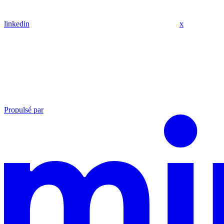
linkedin
x
Propulsé par