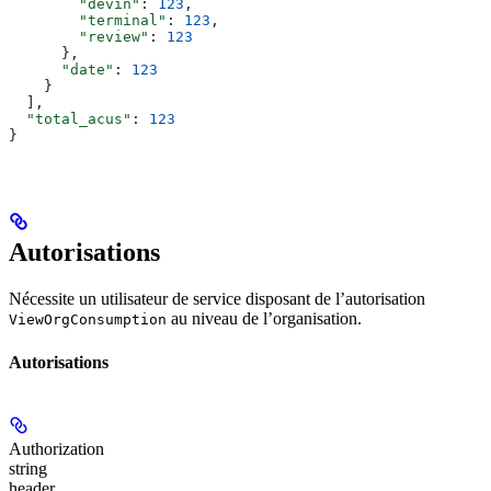
        "devin"
: 
123
,
        "terminal"
: 
123
,
        "review"
: 
123
      },
      "date"
: 
123
    }
  ],
  "total_acus"
: 
123
}
Autorisations
Nécessite un utilisateur de service disposant de l’autorisation
au niveau de l’organisation.
ViewOrgConsumption
Autorisations
Authorization
string
header