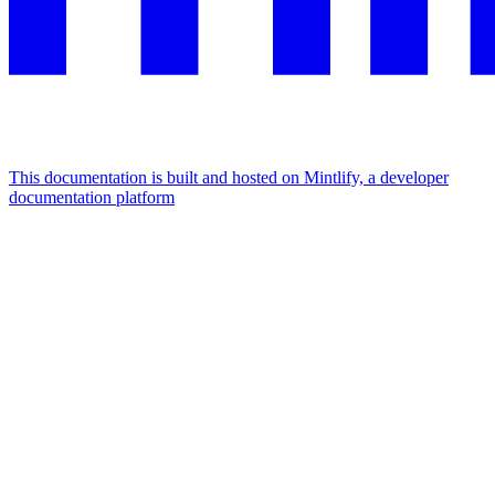
This documentation is built and hosted on Mintlify, a developer
documentation platform
Assistant
Responses
are
generated
using
AI
and
may
contain
mistakes.