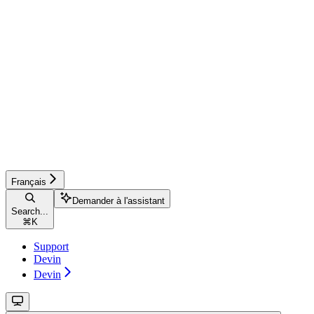
Français
Demander à l'assistant
Search...
⌘
K
Support
Devin
Devin