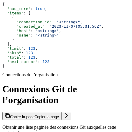
{
  "has_more"
: 
true
,
  "items"
: [
    {
      "connection_id"
: 
"<string>"
,
      "created_at"
: 
"2023-11-07T05:31:56Z"
,
      "host"
: 
"<string>"
,
      "name"
: 
"<string>"
    }
  ],
  "limit"
: 
123
,
  "skip"
: 
123
,
  "total"
: 
123
,
  "next_cursor"
: 
123
}
Connections de l’organisation
Connexions Git de
l’organisation
Copier la page
Copier la page
Obtenir une liste paginée des connexions Git auxquelles cette