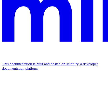
This documentation is built and hosted on Mintlify, a developer
documentation platform
Assistant
Responses
are
generated