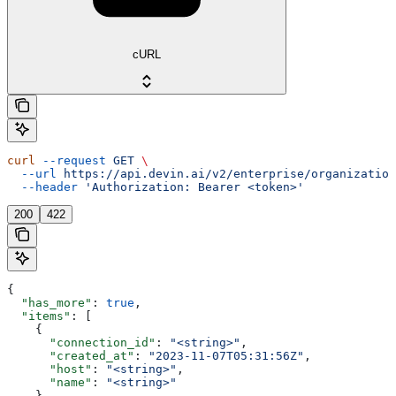
cURL
curl
 --request
 GET
 \
  --url
 https://api.devin.ai/v2/enterprise/organization
  --header
 'Authorization: Bearer <token>'
200
422
{
  "has_more"
: 
true
,
  "items"
: [
    {
      "connection_id"
: 
"<string>"
,
      "created_at"
: 
"2023-11-07T05:31:56Z"
,
      "host"
: 
"<string>"
,
      "name"
: 
"<string>"
    }