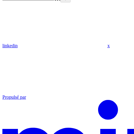
linkedin
x
Propulsé par