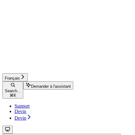
Français
Demander à l'assistant
Search...
⌘
K
Support
Devin
Devin