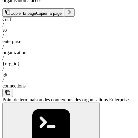
organisation a accès
Copier la page
Copier la page
GET
/
v2
/
enterprise
/
organizations
/
{org_id}
/
git
/
connections
Point de terminaison des connexions des organisations Enterprise