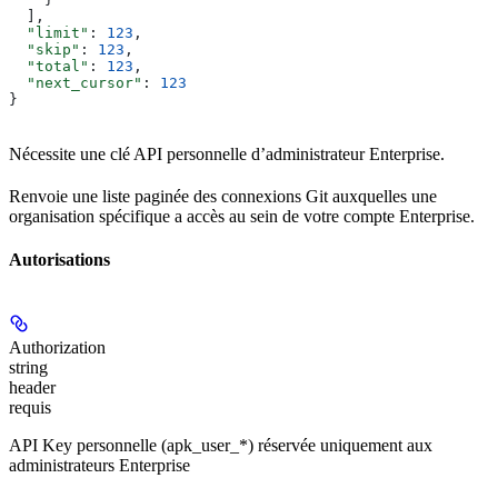
  ],
  "limit"
: 
123
,
  "skip"
: 
123
,
  "total"
: 
123
,
  "next_cursor"
: 
123
}
Nécessite une clé API personnelle d’administrateur Enterprise.
Renvoie une liste paginée des connexions Git auxquelles une
organisation spécifique a accès au sein de votre compte Enterprise.
Autorisations
Authorization
string
header
requis
API Key personnelle (apk_user_*) réservée uniquement aux
administrateurs Enterprise