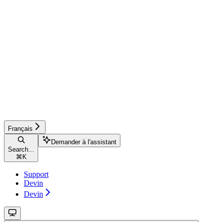
Français
Demander à l'assistant
Search...
⌘
K
Support
Devin
Devin