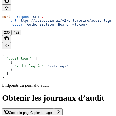
curl
 --request
 GET
 \
  --url
 https://api.devin.ai/v2/enterprise/audit-logs
 \
  --header
 'Authorization: Bearer <token>'
200
422
{
  "audit_logs"
: [
    {
      "audit_log_id"
: 
"<string>"
    }
  ]
}
Endpoints du journal d’audit
Obtenir les journaux d’audit
Copier la page
Copier la page