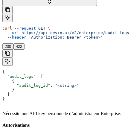
curl
 --request
 GET
 \
  --url
 https://api.devin.ai/v2/enterprise/audit-logs
 \
  --header
 'Authorization: Bearer <token>'
200
422
{
  "audit_logs"
: [
    {
      "audit_log_id"
: 
"<string>"
    }
  ]
}
Nécessite une API key personnelle d’administrateur Enterprise.
Autorisations