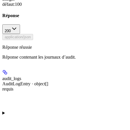
défaut:
100
Réponse
200
application/json
Réponse réussie
Réponse contenant les journaux d’audit.
audit_logs
AuditLogEntry · object[]
requis