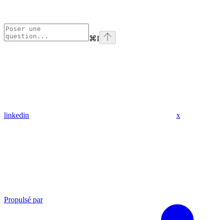
⌘
I
linkedin
x
Propulsé par