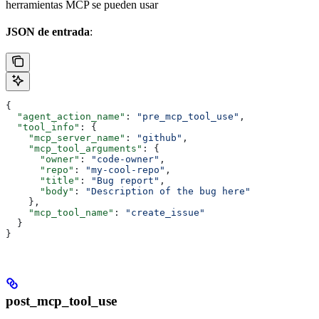
herramientas MCP se pueden usar
JSON de entrada
:
{
  "agent_action_name"
: 
"pre_mcp_tool_use"
,
  "tool_info"
: {
    "mcp_server_name"
: 
"github"
,
    "mcp_tool_arguments"
: {
      "owner"
: 
"code-owner"
,
      "repo"
: 
"my-cool-repo"
,
      "title"
: 
"Bug report"
,
      "body"
: 
"Description of the bug here"
    },
    "mcp_tool_name"
: 
"create_issue"
  }
}
post_mcp_tool_use