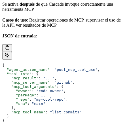
Se activa
después
de que Cascade invoque correctamente una
herramienta MCP.
Casos de uso
: Registrar operaciones de MCP, supervisar el uso de
la API, ver resultados de MCP
JSON de entrada
:
{
  "agent_action_name"
: 
"post_mcp_tool_use"
,
  "tool_info"
: {
    "mcp_result"
: 
"..."
,
    "mcp_server_name"
: 
"github"
,
    "mcp_tool_arguments"
: {
      "owner"
: 
"code-owner"
,
      "perPage"
: 
1
,
      "repo"
: 
"my-cool-repo"
,
      "sha"
: 
"main"
    },
    "mcp_tool_name"
: 
"list_commits"
  }
}