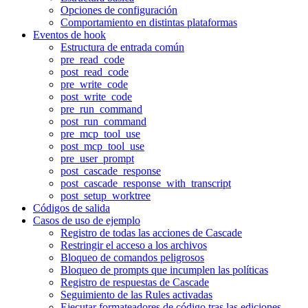
Opciones de configuración
Comportamiento en distintas plataformas
Eventos de hook
Estructura de entrada común
pre_read_code
post_read_code
pre_write_code
post_write_code
pre_run_command
post_run_command
pre_mcp_tool_use
post_mcp_tool_use
pre_user_prompt
post_cascade_response
post_cascade_response_with_transcript
post_setup_worktree
Códigos de salida
Casos de uso de ejemplo
Registro de todas las acciones de Cascade
Restringir el acceso a los archivos
Bloqueo de comandos peligrosos
Bloqueo de prompts que incumplen las políticas
Registro de respuestas de Cascade
Seguimiento de las Rules activadas
Ejecutar formateadores de código tras las ediciones