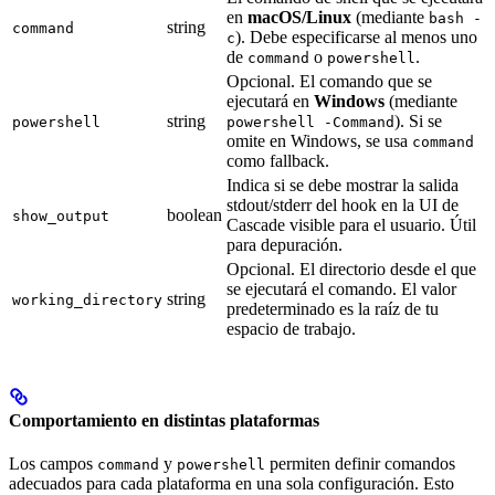
en
macOS/Linux
(mediante
bash -
string
command
). Debe especificarse al menos uno
c
de
o
.
command
powershell
Opcional. El comando que se
ejecutará en
Windows
(mediante
string
). Si se
powershell
powershell -Command
omite en Windows, se usa
command
como fallback.
Indica si se debe mostrar la salida
stdout/stderr del hook en la UI de
boolean
show_output
Cascade visible para el usuario. Útil
para depuración.
Opcional. El directorio desde el que
se ejecutará el comando. El valor
string
working_directory
predeterminado es la raíz de tu
espacio de trabajo.
Comportamiento en distintas plataformas
Los campos
y
permiten definir comandos
command
powershell
adecuados para cada plataforma en una sola configuración. Esto