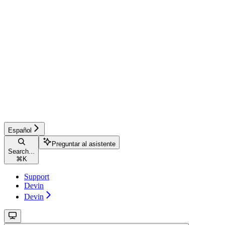
Español
Preguntar al asistente
Search...
⌘
K
Support
Devin
Devin