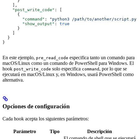
      }
    ],
    "post_write_code"
: [
      {
        "command"
: 
"python3 /path/to/another/script.py"
        "show_output"
: 
true
      }
    ]
  }
}
En este ejemplo,
especifica tanto un comando para
pre_read_code
macOS/Linux como un comando de PowerShell para Windows. El
hook
solo especifica
, por lo que se
post_write_code
command
ejecutará en macOS/Linux y, en Windows, usará PowerShell como
alternativa.
Opciones de configuración
Cada hook acepta los siguientes parámetros:
Parámetro
Tipo
Descripción
El comando de shell que se ejecutará