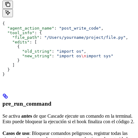
{
  "agent_action_name"
: 
"post_write_code"
,
  "tool_info"
: {
    "file_path"
: 
"/Users/yourname/project/file.py"
,
    "edits"
: [
      {
        "old_string"
: 
"import os"
,
        "new_string"
: 
"import os
\n
import sys"
      }
    ]
  }
}
pre_run_command
Se activa
antes
de que Cascade ejecute un comando en la terminal.
Esto puede bloquear la ejecución si el hook finaliza con el código 2.
Casos de uso
: Bloquear comandos peligrosos, registrar todas las