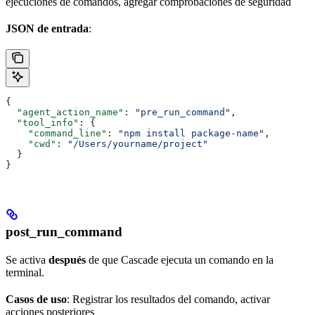
ejecuciones de comandos, agregar comprobaciones de seguridad
JSON de entrada
:
{
  "agent_action_name"
: 
"pre_run_command"
,
  "tool_info"
: {
    "command_line"
: 
"npm install package-name"
,
    "cwd"
: 
"/Users/yourname/project"
  }
}
post_run_command
Se activa
después
de que Cascade ejecuta un comando en la
terminal.
Casos de uso
: Registrar los resultados del comando, activar
acciones posteriores