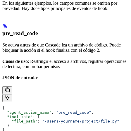
En los siguientes ejemplos, los campos comunes se omiten por
brevedad. Hay doce tipos principales de eventos de hook:
pre_read_code
Se activa
antes
de que Cascade lea un archivo de código. Puede
bloquear la acción si el hook finaliza con el código 2.
Casos de uso
: Restringir el acceso a archivos, registrar operaciones
de lectura, comprobar permisos
JSON de entrada
:
{
  "agent_action_name"
: 
"pre_read_code"
,
  "tool_info"
: {
    "file_path"
: 
"/Users/yourname/project/file.py"
  }
}