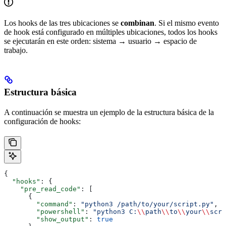
Los hooks de las tres ubicaciones se
combinan
. Si el mismo evento
de hook está configurado en múltiples ubicaciones, todos los hooks
se ejecutarán en este orden: sistema → usuario → espacio de
trabajo.
Estructura básica
A continuación se muestra un ejemplo de la estructura básica de la
configuración de hooks:
{
  "hooks"
: {
    "pre_read_code"
: [
      {
        "command"
: 
"python3 /path/to/your/script.py"
,
        "powershell"
: 
"python3 C:
\\
path
\\
to
\\
your
\\
scri
        "show_output"
: 
true