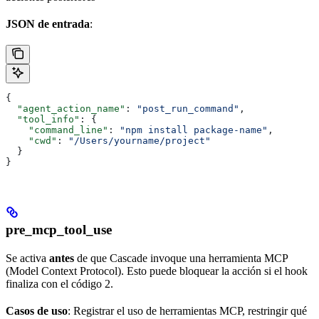
JSON de entrada
:
{
  "agent_action_name"
: 
"post_run_command"
,
  "tool_info"
: {
    "command_line"
: 
"npm install package-name"
,
    "cwd"
: 
"/Users/yourname/project"
  }
}
pre_mcp_tool_use
Se activa
antes
de que Cascade invoque una herramienta MCP
(Model Context Protocol). Esto puede bloquear la acción si el hook
finaliza con el código 2.
Casos de uso
: Registrar el uso de herramientas MCP, restringir qué