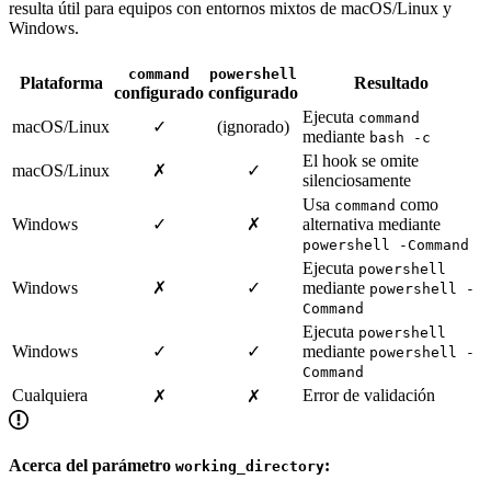
resulta útil para equipos con entornos mixtos de macOS/Linux y
Windows.
command
powershell
Plataforma
Resultado
configurado
configurado
Ejecuta
command
macOS/Linux
✓
(ignorado)
mediante
bash -c
El hook se omite
macOS/Linux
✗
✓
silenciosamente
Usa
como
command
Windows
✓
✗
alternativa mediante
powershell -Command
Ejecuta
powershell
Windows
✗
✓
mediante
powershell -
Command
Ejecuta
powershell
Windows
✓
✓
mediante
powershell -
Command
Cualquiera
Error de validación
✗
✗
Acerca del parámetro
:
working_directory