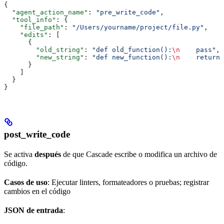
{
  "agent_action_name"
: 
"pre_write_code"
,
  "tool_info"
: {
    "file_path"
: 
"/Users/yourname/project/file.py"
,
    "edits"
: [
      {
        "old_string"
: 
"def old_function():
\n
    pass"
,
        "new_string"
: 
"def new_function():
\n
    return 
      }
    ]
  }
}
post_write_code
Se activa
después
de que Cascade escribe o modifica un archivo de
código.
Casos de uso
: Ejecutar linters, formateadores o pruebas; registrar
cambios en el código
JSON de entrada
: