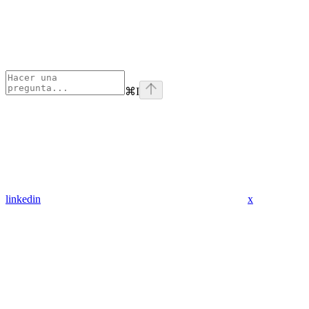
⌘
I
linkedin
x