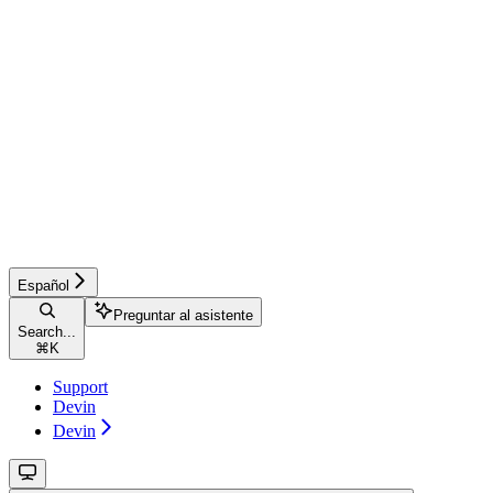
Español
Preguntar al asistente
Search...
⌘
K
Support
Devin
Devin