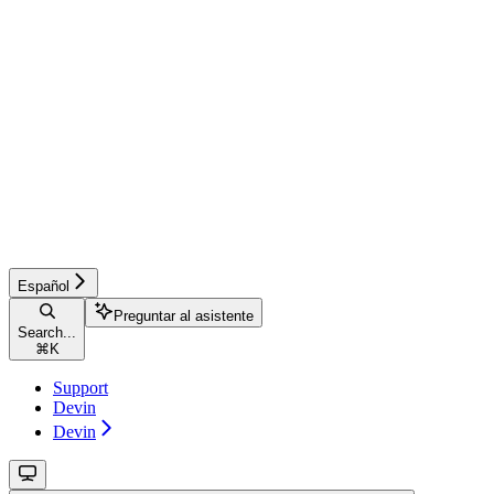
Español
Preguntar al asistente
Search...
⌘
K
Support
Devin
Devin