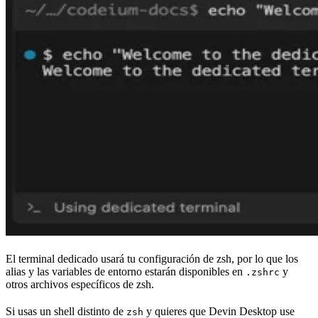
El terminal dedicado usará tu configuración de zsh, por lo que los
alias y las variables de entorno estarán disponibles en
y
.zshrc
otros archivos específicos de zsh.
Si usas un shell distinto de
y quieres que Devin Desktop use
zsh