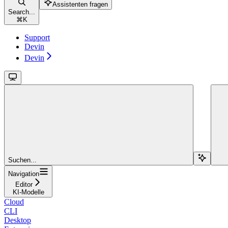
Assistenten fragen
Search...
⌘
K
Support
Devin
Devin
Suchen...
Navigation
Editor
KI-Modelle
Cloud
CLI
Desktop