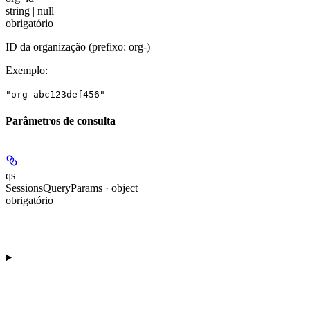
string | null
obrigatório
ID da organização (prefixo: org-)
Exemplo
:
"org-abc123def456"
Parâmetros de consulta
qs
SessionsQueryParams · object
obrigatório