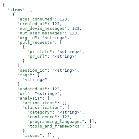
{
  "items"
: [
    {
      "acus_consumed"
: 
123
,
      "created_at"
: 
123
,
      "num_devin_messages"
: 
123
,
      "num_user_messages"
: 
123
,
      "org_id"
: 
"<string>"
,
      "pull_requests"
: [
        {
          "pr_state"
: 
"<string>"
,
          "pr_url"
: 
"<string>"
        }
      ],
      "session_id"
: 
"<string>"
,
      "tags"
: [
        "<string>"
      ],
      "updated_at"
: 
123
,
      "url"
: 
"<string>"
,
      "analysis"
: {
        "action_items"
: [],
        "classification"
: {
          "category"
: 
"<string>"
,
          "confidence"
: 
123
,
          "programming_languages"
: [],
          "tools_and_frameworks"
: []
        },
        "issues"
: [],