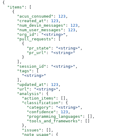
{
  "items"
: [
    {
      "acus_consumed"
: 
123
,
      "created_at"
: 
123
,
      "num_devin_messages"
: 
123
,
      "num_user_messages"
: 
123
,
      "org_id"
: 
"<string>"
,
      "pull_requests"
: [
        {
          "pr_state"
: 
"<string>"
,
          "pr_url"
: 
"<string>"
        }
      ],
      "session_id"
: 
"<string>"
,
      "tags"
: [
        "<string>"
      ],
      "updated_at"
: 
123
,
      "url"
: 
"<string>"
,
      "analysis"
: {
        "action_items"
: [],
        "classification"
: {
          "category"
: 
"<string>"
,
          "confidence"
: 
123
,
          "programming_languages"
: [],
          "tools_and_frameworks"
: []
        },
        "issues"
: [],
        "note_usage"
: {