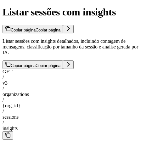
Listar sessões com insights
Copiar página
Copiar página
Listar sessões com insights detalhados, incluindo contagem de
mensagens, classificação por tamanho da sessão e análise gerada por
IA.
Copiar página
Copiar página
GET
/
v3
/
organizations
/
{org_id}
/
sessions
/
insights