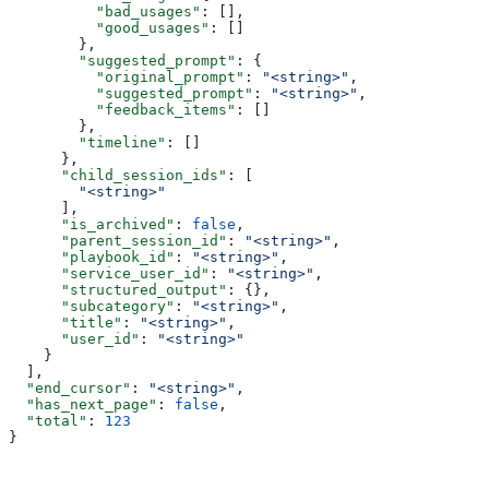
          "bad_usages"
: [],
          "good_usages"
: []
        },
        "suggested_prompt"
: {
          "original_prompt"
: 
"<string>"
,
          "suggested_prompt"
: 
"<string>"
,
          "feedback_items"
: []
        },
        "timeline"
: []
      },
      "child_session_ids"
: [
        "<string>"
      ],
      "is_archived"
: 
false
,
      "parent_session_id"
: 
"<string>"
,
      "playbook_id"
: 
"<string>"
,
      "service_user_id"
: 
"<string>"
,
      "structured_output"
: {},
      "subcategory"
: 
"<string>"
,
      "title"
: 
"<string>"
,
      "user_id"
: 
"<string>"
    }
  ],
  "end_cursor"
: 
"<string>"
,
  "has_next_page"
: 
false
,
  "total"
: 
123
}