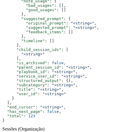
        "note_usage"
: {
          "bad_usages"
: [],
          "good_usages"
: []
        },
        "suggested_prompt"
: {
          "original_prompt"
: 
"<string>"
,
          "suggested_prompt"
: 
"<string>"
,
          "feedback_items"
: []
        },
        "timeline"
: []
      },
      "child_session_ids"
: [
        "<string>"
      ],
      "is_archived"
: 
false
,
      "parent_session_id"
: 
"<string>"
,
      "playbook_id"
: 
"<string>"
,
      "service_user_id"
: 
"<string>"
,
      "structured_output"
: {},
      "subcategory"
: 
"<string>"
,
      "title"
: 
"<string>"
,
      "user_id"
: 
"<string>"
    }
  ],
  "end_cursor"
: 
"<string>"
,
  "has_next_page"
: 
false
,
  "total"
: 
123
}
Sessões (Organização)