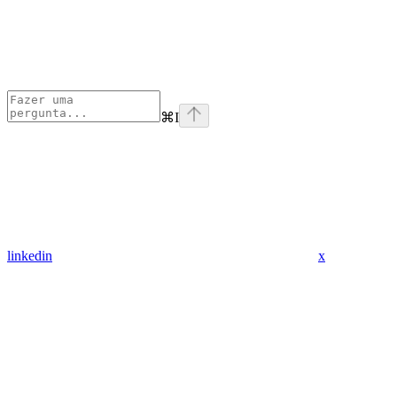
⌘
I
linkedin
x