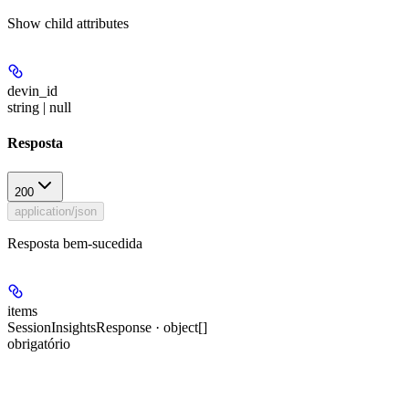
Show
child attributes
devin_id
string | null
Resposta
200
application/json
Resposta bem-sucedida
items
SessionInsightsResponse · object[]
obrigatório