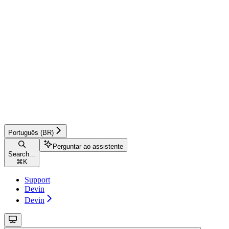
Português (BR)
Perguntar ao assistente
Search...
⌘
K
Support
Devin
Devin