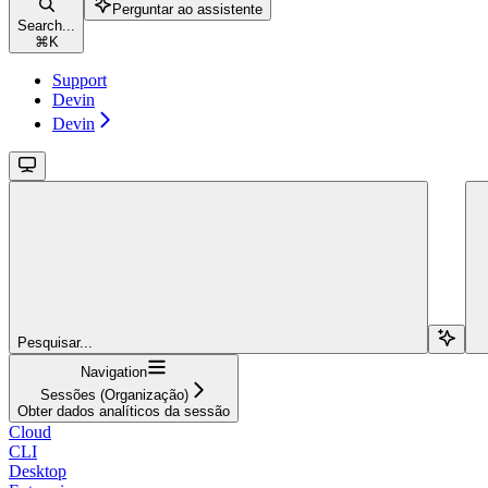
Perguntar ao assistente
Search...
⌘
K
Support
Devin
Devin
Pesquisar...
Navigation
Sessões (Organização)
Obter dados analíticos da sessão
Cloud
CLI
Desktop