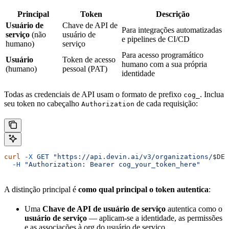
Principal
Token
Descrição
Usuário de
Chave de API de
Para integrações automatizadas
serviço
(não
usuário de
e pipelines de CI/CD
humano)
serviço
Para acesso programático
Usuário
Token de acesso
humano com a sua própria
(humano)
pessoal (PAT)
identidade
Todas as credenciais de API usam o formato de prefixo
. Inclua
cog_
seu token no cabeçalho
de cada requisição:
Authorization
curl
 -X
 GET
 "https://api.devin.ai/v3/organizations/
$DEV
  -H
 "Authorization: Bearer cog_your_token_here"
A distinção principal é
como qual principal o token autentica
:
Uma
Chave de API de usuário de serviço
autentica como o
usuário de serviço
— aplicam-se a identidade, as permissões
e as associações à org do usuário de serviço.