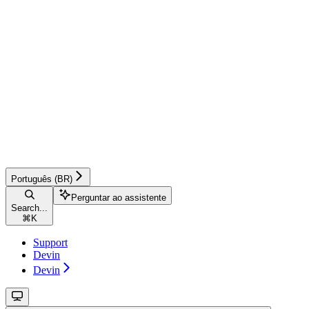
Português (BR)
Perguntar ao assistente
Search...
⌘
K
Support
Devin
Devin