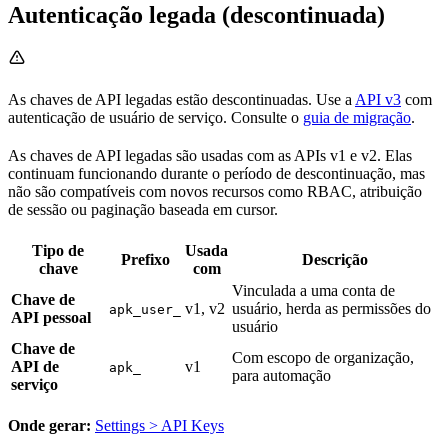
Autenticação legada (descontinuada)
As chaves de API legadas estão descontinuadas. Use a
API v3
com
autenticação de usuário de serviço. Consulte o
guia de migração
.
As chaves de API legadas são usadas com as APIs v1 e v2. Elas
continuam funcionando durante o período de descontinuação, mas
não são compatíveis com novos recursos como RBAC, atribuição
de sessão ou paginação baseada em cursor.
Tipo de
Usada
Prefixo
Descrição
chave
com
Vinculada a uma conta de
Chave de
v1, v2
usuário, herda as permissões do
apk_user_
API pessoal
usuário
Chave de
Com escopo de organização,
API de
v1
apk_
para automação
serviço
Onde gerar:
Settings > API Keys