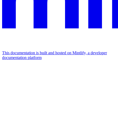
This documentation is built and hosted on Mintlify, a developer
documentation platform
Assistant
Responses
are
generated
using
AI
and
may