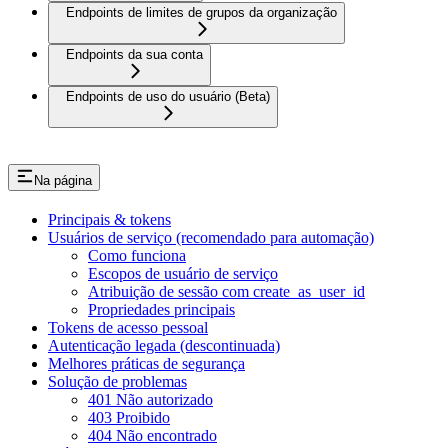
Endpoints de limites de grupos da organização
Endpoints da sua conta
Endpoints de uso do usuário (Beta)
Na página
Principais & tokens
Usuários de serviço (recomendado para automação)
Como funciona
Escopos de usuário de serviço
Atribuição de sessão com create_as_user_id
Propriedades principais
Tokens de acesso pessoal
Autenticação legada (descontinuada)
Melhores práticas de segurança
Solução de problemas
401 Não autorizado
403 Proibido
404 Não encontrado