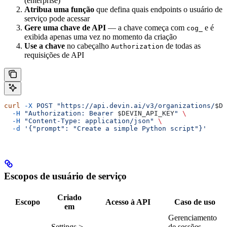
(enterprise)
Atribua uma função
que defina quais endpoints o usuário de
serviço pode acessar
Gere uma chave de API
— a chave começa com
e é
cog_
exibida apenas uma vez no momento da criação
Use a chave
no cabeçalho
de todas as
Authorization
requisições de API
curl
 -X
 POST
 "https://api.devin.ai/v3/organizations/
$DE
  -H
 "Authorization: Bearer 
$DEVIN_API_KEY
"
 \
  -H
 "Content-Type: application/json"
 \
  -d
 '{"prompt": "Create a simple Python script"}'
Escopos de usuário de serviço
Criado
Escopo
Acesso à API
Caso de uso
em
Gerenciamento
Settings >
de sessões,