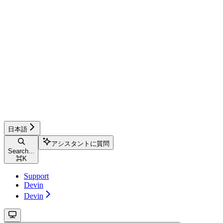
日本語
アシスタントに質問
Search...
⌘
K
Support
Devin
Devin