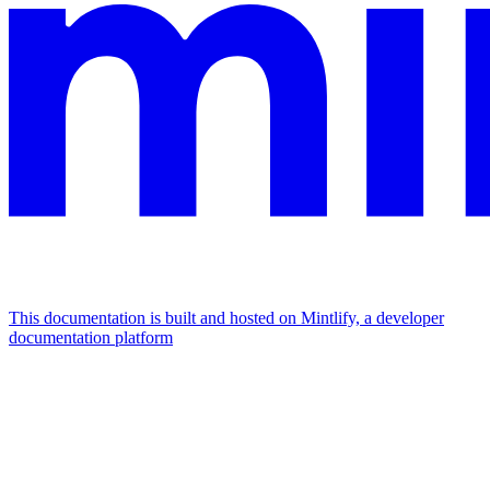
This documentation is built and hosted on Mintlify, a developer
documentation platform
Assistant
Responses
are