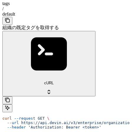
tags
/
default
組織の既定タグを取得する
cURL
curl
 --request
 GET
 \
  --url
 https://api.devin.ai/v3/enterprise/organization
  --header
 'Authorization: Bearer <token>'