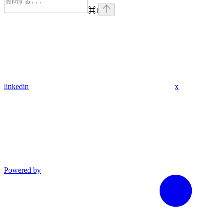
⌘
I
linkedin
x
Powered by