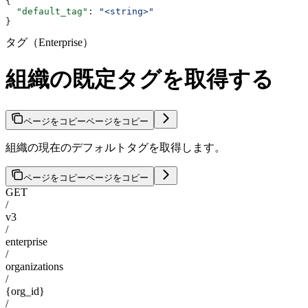
{
  "default_tag"
: 
"<string>"
}
タグ（Enterprise）
組織の既定タグを取得する
ページをコピー
ページをコピー
組織の現在のデフォルトタグを取得します。
ページをコピー
ページをコピー
GET
/
v3
/
enterprise
/
organizations
/
{org_id}
/