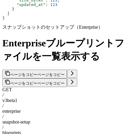
      "size_bytes"
: 
123
,
      "updated_at"
: 
123
    }
  ]
}
スナップショットのセットアップ（Enterprise）
Enterpriseブループリントフ
ァイルを一覧表示する
ページをコピー
ページをコピー
ページをコピー
ページをコピー
GET
/
v3beta1
/
enterprise
/
snapshot-setup
/
blueprints