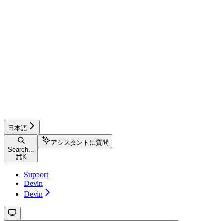
日本語
アシスタントに質問
Search...
⌘
K
Support
Devin
Devin