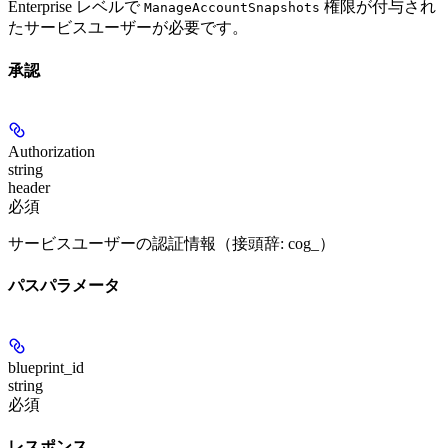
Enterprise レベルで
権限が付与され
ManageAccountSnapshots
たサービスユーザーが必要です。
承認
Authorization
string
header
必須
サービスユーザーの認証情報（接頭辞: cog_）
パスパラメータ
blueprint_id
string
必須
レスポンス