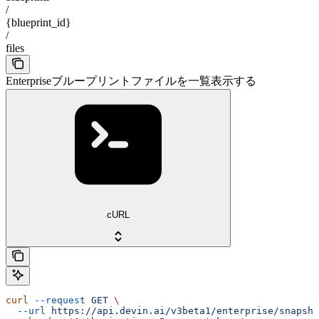
/
{blueprint_id}
/
files
Enterpriseブループリントファイルを一覧表示する
cURL
curl
 --request
 GET
 \
  --url
 https://api.devin.ai/v3beta1/enterprise/snapsho