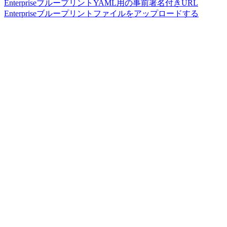
EnterpriseブループリントYAML用の事前署名付きURL
Enterpriseブループリントファイルをアップロードする