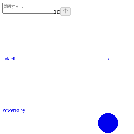
⌘
I
linkedin
x
Powered by