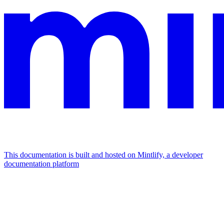
This documentation is built and hosted on Mintlify, a developer
documentation platform
Assistant
Responses